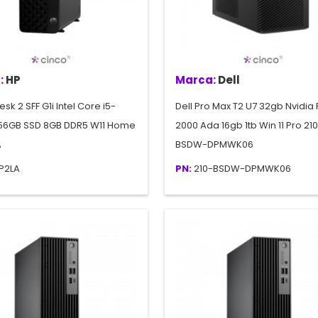
:
HP
Marca:
Dell
sk 2 SFF G1i Intel Core i5-
Dell Pro Max T2 U7 32gb Nvidia 
56GB SSD 8GB DDR5 W11 Home
2000 Ada 16gb 1tb Win 11 Pro 21
A
BSDW-DPMWK06
P2LA
PN:
210-BSDW-DPMWK06