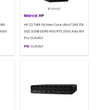
Marca:
HP
 285
HP Z2 TWR G1i Intel Core Ultra7 265 1TB
4000
SSD 32GB DDR5 NVD RTX 2000 Ada W11
Pro CL4U5LT
PN:
CL4U5LT