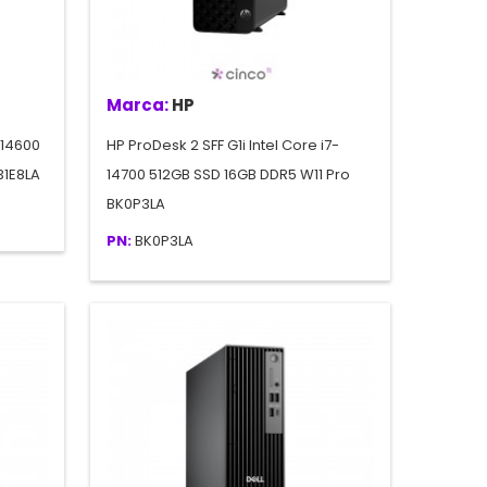
Marca:
HP
-14600
HP ProDesk 2 SFF G1i Intel Core i7-
31E8LA
14700 512GB SSD 16GB DDR5 W11 Pro
BK0P3LA
PN:
BK0P3LA