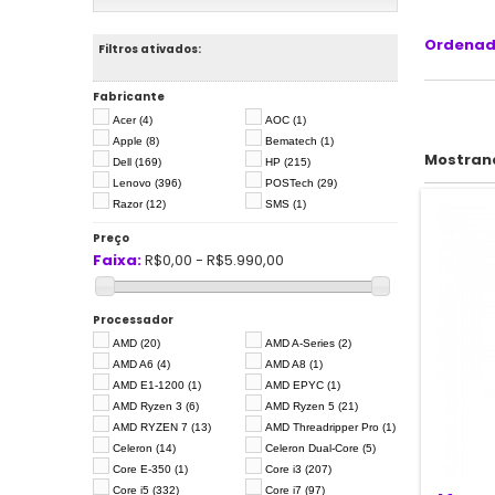
Ordenad
Filtros ativados:
Fabricante
Acer
(4)
AOC
(1)
Apple
(8)
Bematech
(1)
Mostrand
Dell
(169)
HP
(215)
Lenovo
(396)
POSTech
(29)
Razor
(12)
SMS
(1)
Preço
Faixa:
R$0,00 - R$5.990,00
Processador
AMD
(20)
AMD A-Series
(2)
AMD A6
(4)
AMD A8
(1)
AMD E1-1200
(1)
AMD EPYC
(1)
AMD Ryzen 3
(6)
AMD Ryzen 5
(21)
AMD RYZEN 7
(13)
AMD Threadripper Pro
(1)
Celeron
(14)
Celeron Dual-Core
(5)
Core E-350
(1)
Core i3
(207)
Core i5
(332)
Core i7
(97)