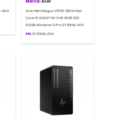
Marca:
Acer
T-AK4
Acer Mini Magus VSF110-BD14 Intel
Core I5 13400T Wi-fi 6E 16GB SSD
512GB Windows 11 Pro DT.R1HAL.004
PN:
DT.R1HAL.004