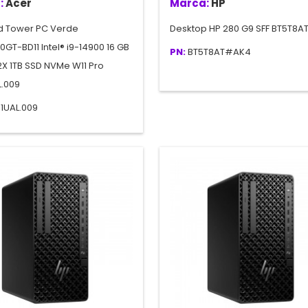
:
Acer
Marca:
HP
d Tower PC Verde
Desktop HP 280 G9 SFF BT5T8A
GT-BD11 Intel® i9-14900 16 GB
PN:
BT5T8AT#AK4
X 1TB SSD NVMe W11 Pro
L.009
R1UAL.009