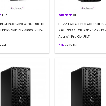
:
HP
Marca:
HP
ni G1i Intel Core Ultra7 265 1TB
HP Z2 TWR G1i Intel Core Ultra9
B DDR5 NVD RTX A1000 W11 Pro
2.0TB SSD 64GB DDR5 NVD RTX 
T
Ada W11 Pro CL4U8LT
V2LT
PN:
CL4U8LT