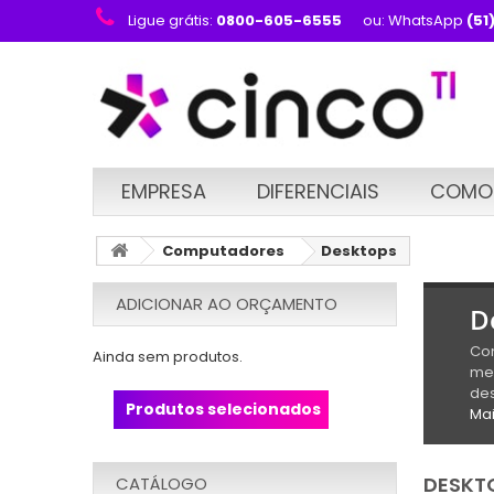
Ligue grátis:
0800-605-6555
ou: WhatsApp
(51
EMPRESA
DIFERENCIAIS
COMO
Computadores
Desktops
ADICIONAR AO ORÇAMENTO
D
Com
Ainda sem produtos.
mel
de
Produtos selecionados
Ma
DESKT
CATÁLOGO