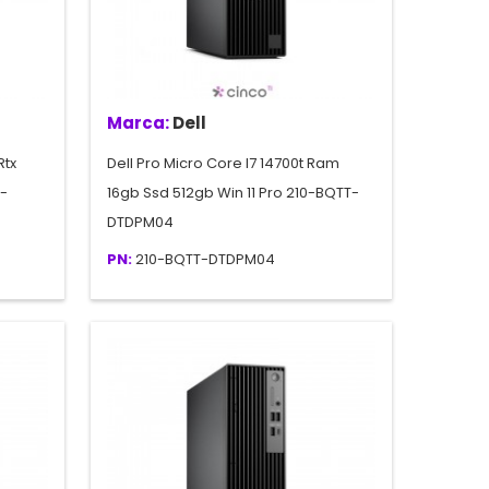
Marca:
Dell
Rtx
Dell Pro Micro Core I7 14700t Ram
0-
16gb Ssd 512gb Win 11 Pro 210-BQTT-
DTDPM04
PN:
210-BQTT-DTDPM04