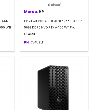
Marca:
HP
TB SSD
HP Z1 G1i Intel Core Ultra7 265 1TB SSD
050 W11
16GB DDR5 NVD RTX A400 W11 Pro
CL4U9LT
PN:
CL4U9LT