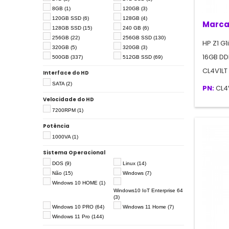
8GB
(1)
120GB
(3)
120GB SSD
(6)
128GB
(4)
Marca
128GB SSD
(15)
240 GB
(6)
256GB
(22)
256GB SSD
(130)
HP Z1 G1
320GB
(5)
320GB
(3)
16GB DD
500GB
(337)
512GB SSD
(69)
CL4V1LT
Interface do HD
SATA
(2)
PN:
CL4
Velocidade do HD
7200RPM
(1)
Potência
1000VA
(1)
Sistema Operacional
DOS
(9)
Linux
(14)
Não
(15)
Windows
(7)
Windows 10 HOME
(1)
Windows10 IoT Enterprise 64
(3)
Windows 10 PRO
(64)
Windows 11 Home
(7)
Windows 11 Pro
(144)