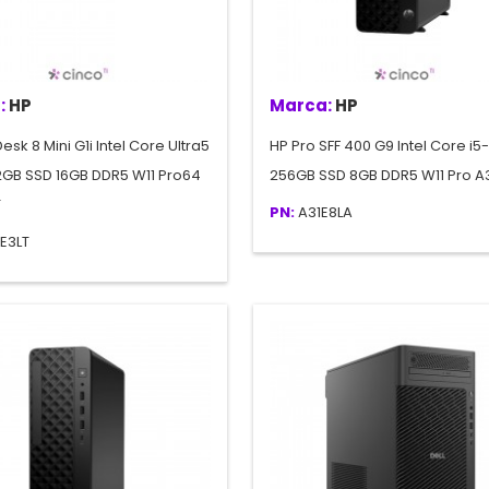
:
HP
Marca:
HP
Desk 8 Mini G1i Intel Core Ultra5
HP Pro SFF 400 G9 Intel Core i5
2GB SSD 16GB DDR5 W11 Pro64
256GB SSD 8GB DDR5 W11 Pro A
T
PN:
A31E8LA
E3LT