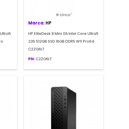
Marca:
HP
 Ultra5
HP EliteDesk 8 Mini G1i Intel Core Ultra5
ro
235 512GB SSD 16GB DDR5 W11 Pro64
C2ZG6LT
PN:
C2ZG6LT