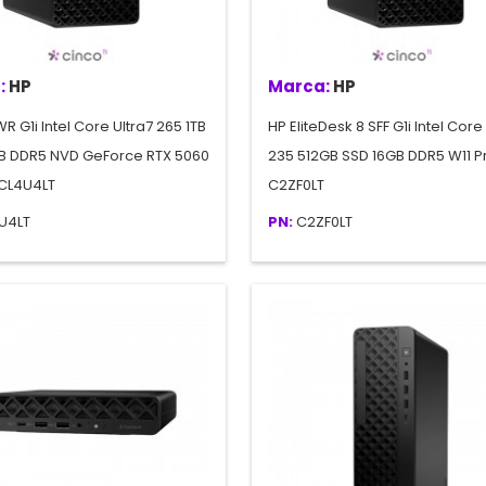
:
HP
Marca:
HP
R G1i Intel Core Ultra7 265 1TB
HP EliteDesk 8 SFF G1i Intel Core
B DDR5 NVD GeForce RTX 5060
235 512GB SSD 16GB DDR5 W11 P
 CL4U4LT
C2ZF0LT
U4LT
PN:
C2ZF0LT