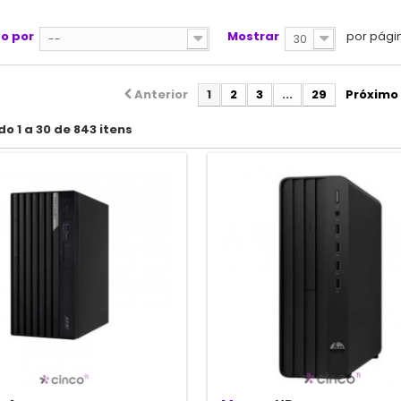
o por
Mostrar
por pági
--
30
Anterior
1
2
3
...
29
Próximo
o 1 a 30 de 843 itens