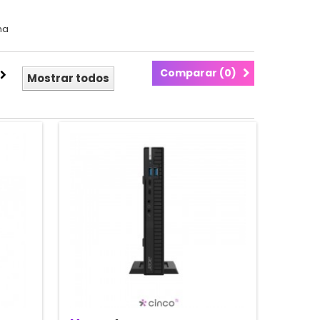
na
Comparar (
0
)
Mostrar todos