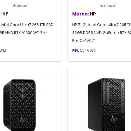
:
HP
Marca:
HP
i Intel Core Ultra7 265 1TB SSD
HP Z1 G1i Intel Core Ultra7 265 1
R5 NVD RTX A1000 W11 Pro
32GB DDR5 NVD GeForce RTX 3
Pro CL4V0LT
V1LT
PN:
CL4V0LT