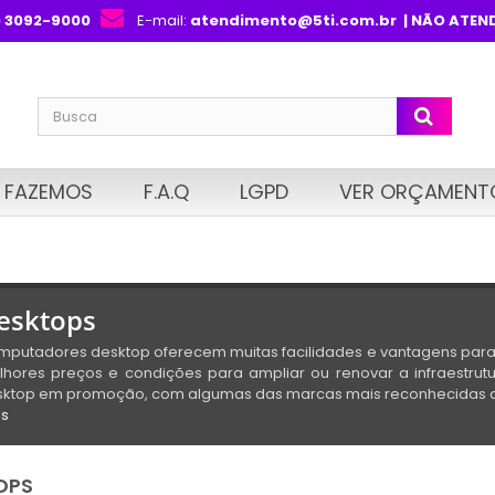
) 3092-9000
E-mail:
atendimento@5ti.com.br
| NÃO ATEN
 FAZEMOS
F.A.Q
LGPD
VER ORÇAMENT
esktops
putadores desktop oferecem muitas facilidades e vantagens para 
hores preços e condições para ampliar ou renovar a infraestrut
sktop em promoção, com algumas das marcas mais reconhecidas d
is
OPS