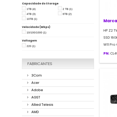
3.6 GHz
(26)
3.7 GHz
(2)
Capacidade do Storage
3.8 GHz
(9)
3.9 GHz
(4)
1TB
(4)
2 TB
(1)
4.2 GHz
(1)
4.3 GHz
(1)
4TB
(3)
6TB
(2)
4.5 GHz
(1)
10TB
(1)
Marca
Velocidade (Mbps)
HP Z2 TW
10/100/1000
(1)
SSD 16G
Voltagem
W11 Pro
220
(1)
PN:
CL4
FABRICANTES
3Com
Acer
Adobe
AGST
Allied Telesis
AMD