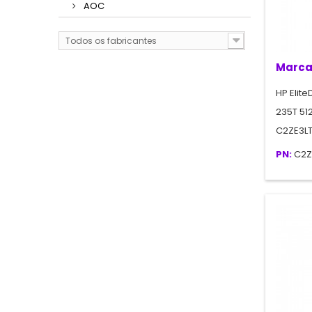
AOC
Todos os fabricantes
Marca
HP Elite
235T 51
C2ZE3L
PN:
C2Z