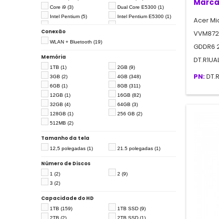
Marca
Core i9
(3)
Dual Core E5300
(1)
Intel Pentium
(5)
Intel Pentium E5300
(1)
Acer Mi
Intel Pentium G645
(1)
Intel Ultra 5
(3)
Conexão
VVM8720
Intel Ultra 7
(7)
Intel Ultra 9
(1)
WLAN + Bluetooth
(19)
Intel Xeon
(2)
Intel Xeon E6 Core
(1)
GDDR6 2
Pentium E6600
(1)
Memória
DT.R1UA
Pentium Dual Core G630
(1)
Pentium G2020
(1)
1TB
(1)
2GB
(9)
Pentium G2030
(2)
Pentium G3220
(2)
PN:
DT.
3GB
(2)
4GB
(348)
Pentium G3250
(2)
Pentium G4400
(1)
6GB
(1)
8GB
(311)
Pentium G5500
(2)
Phenom II X3 720
(1)
12GB
(1)
16GB
(82)
Xeon E5
(2)
Xeon E5-1620
(1)
32GB
(4)
64GB
(3)
Xeon® W-1250
(2)
128GB
(1)
256 GB
(2)
512MB
(2)
Tamanho da tela
12,5 polegadas
(1)
21.5 polegadas
(1)
Número de Discos
1
(2)
2
(9)
3
(2)
Capacidade do HD
1TB
(159)
1TB SSD
(9)
2TB
(2)
2TB SSD
(1)