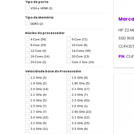
Tipo de porta
VGA e HDMI
(1)
Tipo de Memória
Marca
DDR3
(2)
HP Z2 Mi
Núcleo do processador
SSD 16G
4-Core
(56)
6-Core
(72)
8-Core
(20)
10-Core
(6)
CL4V2L
12-Core
(4)
14-Cores
(36)
PN:
CL4
16-Cores
(14)
20-Core
(13)
24-Core
(2)
Core 2 Duo
(10)
Velocidade base do Processador
1.2 GHz
(2)
1.6 GHz
(6)
1.9 GHz
(2)
1.80 GHz
(5)
2.0 GHz
(14)
2.1 GHz
(17)
2.2 GHz
(4)
2.3 GHz
(7)
2.4 GHz
(5)
2.5 GHz
(43)
2.5 GHz
(7)
2.6 GHz
(1)
2.7 GHz
(7)
2.90 GHz
(22)
3.0 GHz
(32)
3.1 GHz
(22)
3.2 GHz
(5)
3.3 GHz
(25)
3.4 GHz
(11)
3.5 GHz
(6)