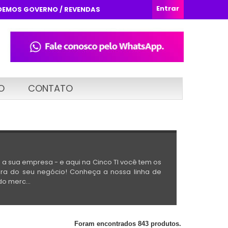
Entrar
DEMOS GOVERNO / REVENDAS
O
CONTATO
a sua empresa - e aqui na Cinco TI você tem os
ura do seu negócio! Conheça a nossa linha de
o merc...
Foram encontrados 843 produtos.