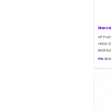
Marca
HP ProDe
14500 2
BK0P2L
PN:
BK0