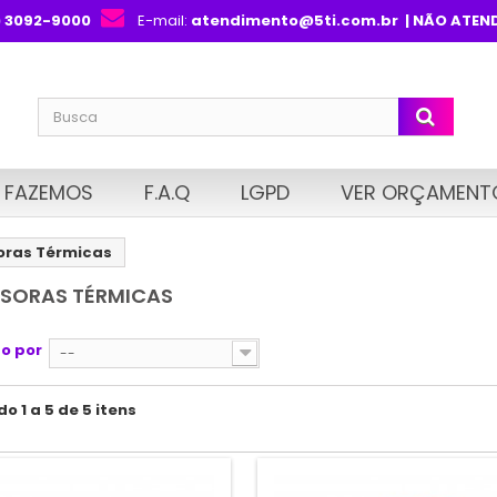
) 3092-9000
E-mail:
atendimento@5ti.com.br
| NÃO ATEN
 FAZEMOS
F.A.Q
LGPD
VER ORÇAMENT
oras Térmicas
SSORAS TÉRMICAS
o por
--
o 1 a 5 de 5 itens