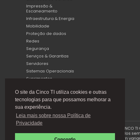
Impressão &
Escaneamento
Infraestrutura & Energia
Mobilidade
Proteção de dados
Redes
Segurança
Serviços & Garantias
Servidores
Sistemas Operacionais
Suprimentos
Virtualização
O site da Cinco TI utiliza cookies e outras
tecnologias para que possamos melhorar a
sua experiência.
Leia mais sobre nossa Política de
Privacidade
A Cinco TI (5TI) é uma marca registrada de CINCO TI
via e-mails promocionais podem ser alterados sem p
produto e podem variar 
Concordo