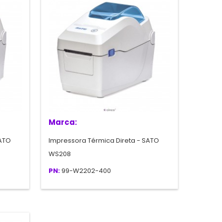
Marca:
SATO
Impressora Térmica Direta - SATO
WS208
PN:
99-W2202-400