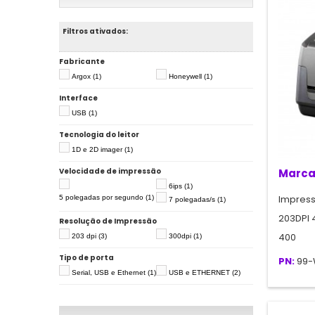
Filtros ativados:
Fabricante
Argox
(1)
Honeywell
(1)
Interface
USB
(1)
Tecnologia do leitor
1D e 2D imager
(1)
Velocidade de impressão
Marca
6ips
(1)
Impress
5 polegadas por segundo
(1)
7 polegadas/s
(1)
203DPI 
Resolução de Impressão
400
203 dpi
(3)
300dpi
(1)
Tipo de porta
PN:
99-
Serial, USB e Ethernet
(1)
USB e ETHERNET
(2)