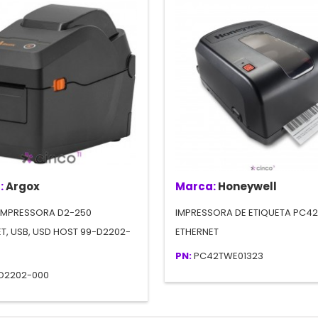
:
Argox
Marca:
Honeywell
IMPRESSORA D2-250
IMPRESSORA DE ETIQUETA PC4
T, USB, USD HOST 99-D2202-
ETHERNET
PN:
PC42TWE01323
D2202-000