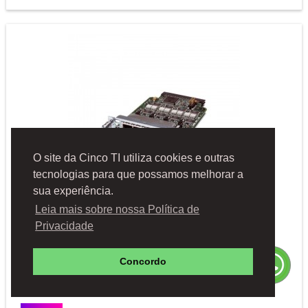
O site da Cinco TI utiliza cookies e outras
tecnologias para que possamos melhorar a
sua experiência.
Leia mais sobre nossa Política de
Marca:
Cisco
Privacidade
Módulo de Rede Voz/Fax Cisco, 4 portas RJ-45, Wired,
Concordo
Interno, VIC2-4FXO
PN:
VIC2-4FXO