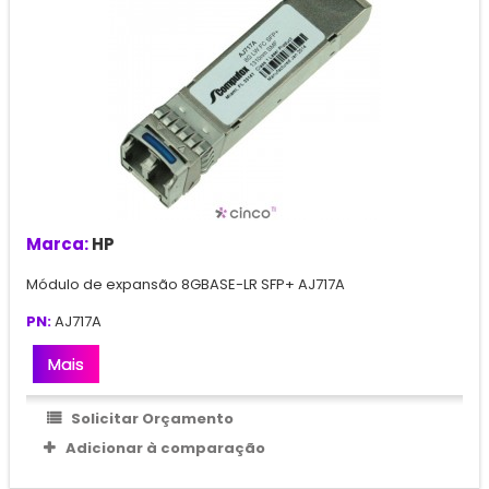
Marca:
HP
Módulo de expansão 8GBASE-LR SFP+ AJ717A
PN:
AJ717A
Mais
Solicitar Orçamento
Adicionar à comparação