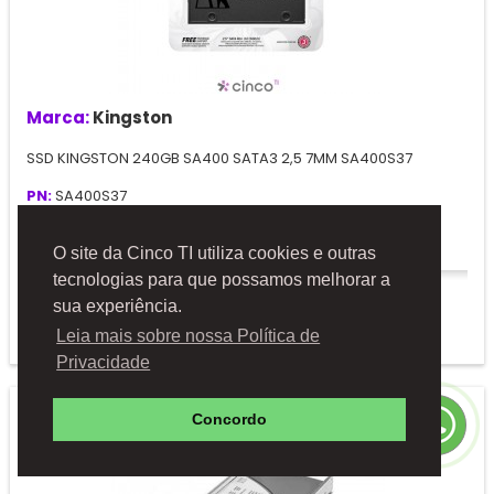
Marca:
Kingston
SSD KINGSTON 240GB SA400 SATA3 2,5 7MM SA400S37
PN:
SA400S37
Mais
O site da Cinco TI utiliza cookies e outras
tecnologias para que possamos melhorar a
Solicitar Orçamento
sua experiência.
Adicionar à comparação
Leia mais sobre nossa Política de
Privacidade
Concordo