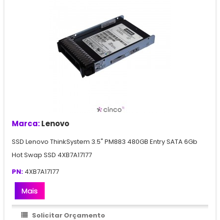
Marca:
Lenovo
SSD Lenovo ThinkSystem 3.5" PM883 480GB Entry SATA 6Gb
Hot Swap SSD 4XB7A17177
PN:
4XB7A17177
Mais
Solicitar Orçamento