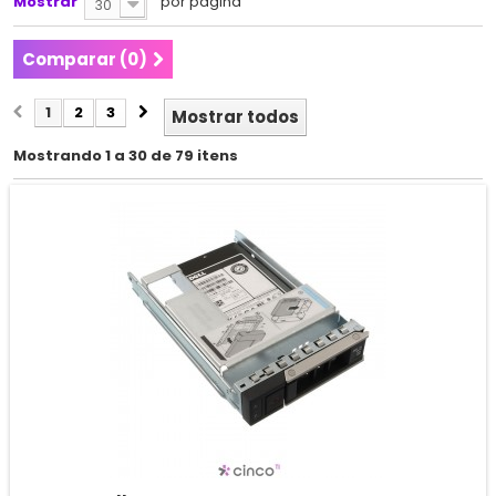
Mostrar
por página
30
Comparar (
0
)
1
2
3
Mostrar todos
Mostrando 1 a 30 de 79 itens