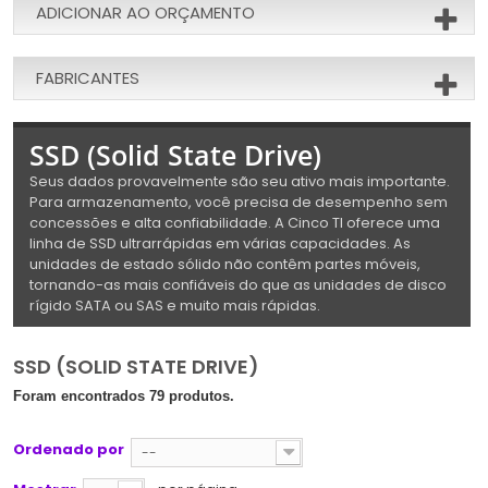
ADICIONAR AO ORÇAMENTO
FABRICANTES
SSD (Solid State Drive)
Seus dados provavelmente são seu ativo mais importante.
Para armazenamento, você precisa de desempenho sem
concessões e alta confiabilidade. A Cinco TI oferece uma
linha de SSD ultrarrápidas em várias capacidades. As
unidades de estado sólido não contêm partes móveis,
tornando-as mais confiáveis do que as unidades de disco
rígido SATA ou SAS e muito mais rápidas.
SSD (SOLID STATE DRIVE)
Foram encontrados 79 produtos.
Ordenado por
--