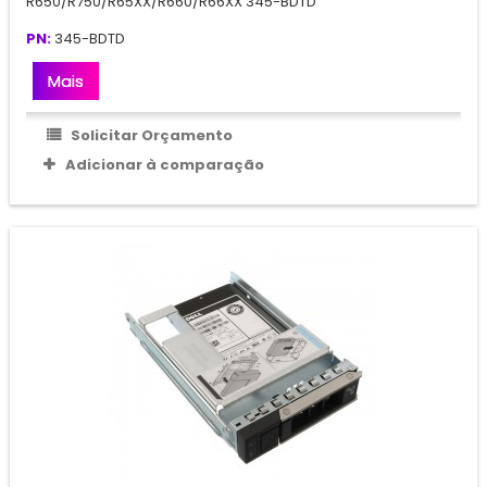
R650/R750/R65XX/R660/R66XX 345-BDTD
PN:
345-BDTD
Mais
Solicitar Orçamento
Adicionar à comparação