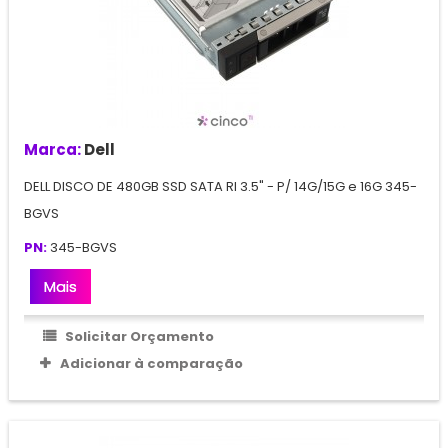
Marca:
Dell
DELL DISCO DE 480GB SSD SATA RI 3.5" - P/ 14G/15G e 16G 345-
BGVS
PN:
345-BGVS
Mais
Solicitar Orçamento
Adicionar à comparação