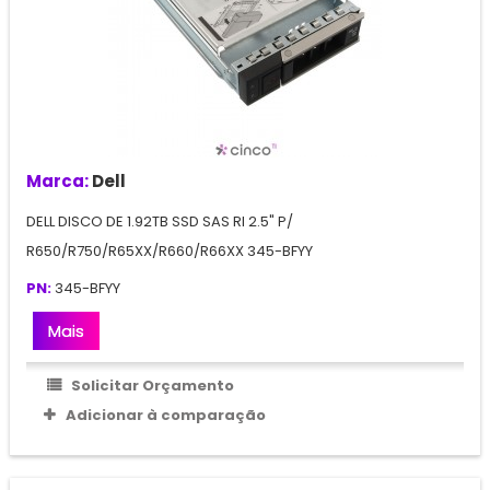
Marca:
Dell
DELL DISCO DE 1.92TB SSD SAS RI 2.5" P/
R650/R750/R65XX/R660/R66XX 345-BFYY
PN:
345-BFYY
Mais
Solicitar Orçamento
Adicionar à comparação