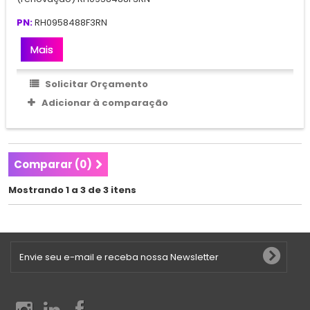
PN:
RH0958488F3RN
Mais
Solicitar Orçamento
Adicionar à comparação
Comparar (
0
)
Mostrando 1 a 3 de 3 itens