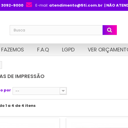
) 3092-9000
E-mail:
atendimento@5ti.com.br
| NÃO ATEN
 FAZEMOS
F.A.Q
LGPD
VER ORÇAMENT
AS DE IMPRESSÃO
o por
--
o 1 a 4 de 4 itens