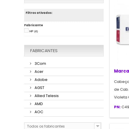
Filtros ativados:
Fabricante
HP
(4)
FABRICANTES
3Com
Marca
Acer
Adobe
Cabeça
AGST
de Cab.
Allied Telesis
Violeta
AMD
PN:
C49
AOC
Todos os fabricantes