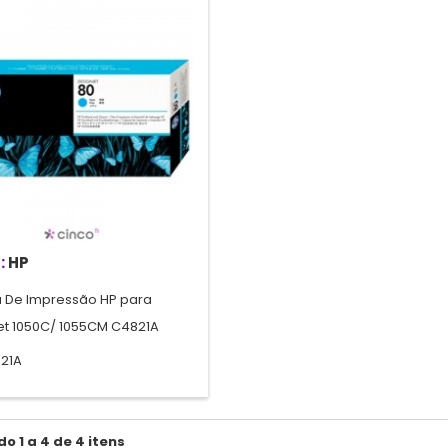
:
HP
 De Impressão HP para
et 1050C/ 1055CM C4821A
21A
o 1 a 4 de 4 itens