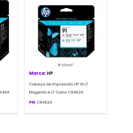
Marca:
HP
Cabeça de Impressão HP 91 LT
H646A
Magenta e LT Ciano C9462A
PN:
C9462A