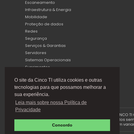
Escaneamento
Infraestrutura & Energia
Mobilidade
Proteção de dados
Redes
Segurança
Serviços & Garantias
Servidores
Sistemas Operacionais
Suprimentos
Virtualização
O site da Cinco TI utiliza cookies e outras
tecnologias para que possamos melhorar a
sua experiência.
Leia mais sobre nossa Política de
Privacidade
A Cinco TI (5TI) é uma marca registrada de CINCO TI
via e-mails promocionais podem ser alterados sem p
produto e podem variar 
Concordo