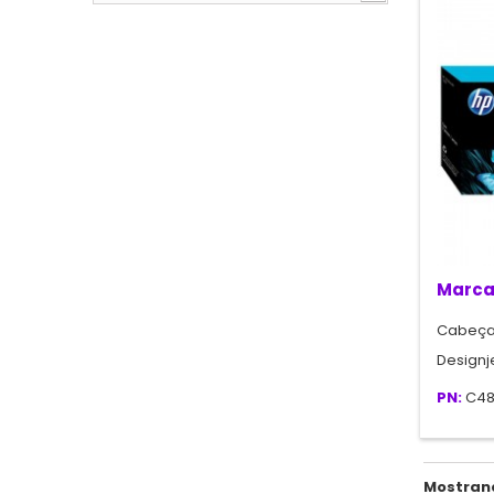
Marca
Cabeça
Designj
PN:
C48
Mostrand