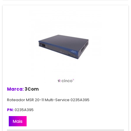
Marca:
3Com
Roteador MSR 20-11 Multi-Service 0235A395
PN:
0235A395
Mais