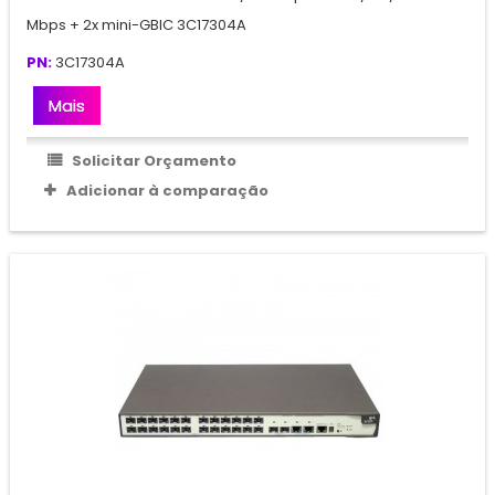
Mbps + 2x mini-GBIC 3C17304A
PN:
3C17304A
Mais
Solicitar Orçamento
Adicionar à comparação