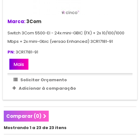
Marca:
3Com
Switch 3Com 5500-EI - 24x mini-GBIC (FX) + 2x 10/100/1000
Mbps + 2x mini-Gbic (versao Enhanced) 3CR17181-91
PN:
3CR17181-91
Mais
Solicitar Orçamento
Adicionar à comparação
Comparar (
0
)
Mostrando 1 a 23 de 23 itens