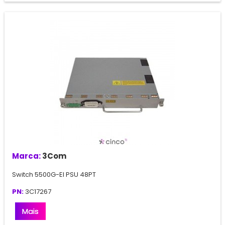
Marca:
3Com
Switch 5500G-EI PSU 48PT
PN:
3C17267
Mais