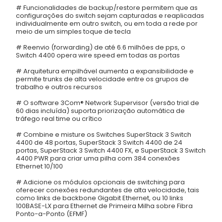
# Funcionalidades de backup/restore permitem que as
configurações do switch sejam capturadas e reaplicadas
individualmente em outro switch, ou em toda a rede por
meio de um simples toque de tecla
# Reenvio (forwarding) de até 6.6 milhões de pps, o
Switch 4400 opera wire speed em todas as portas
# Arquitetura empilhável aumenta a expansibilidade e
permite trunks de alta velocidade entre os grupos de
trabalho e outros recursos
# O software 3Com® Network Supervisor (versão trial de
60 dias incluída) suporta priorização automática de
tráfego real time ou crítico
# Combine e misture os Switches SuperStack 3 Switch
4400 de 48 portas, SuperStack 3 Switch 4400 de 24
portas, SuperStack 3 Switch 4400 FX, e SuperStack 3 Switch
4400 PWR para criar uma pilha com 384 conexões
Ethernet 10/100
# Adicione os módulos opcionais de switching para
oferecer conexões redundantes de alta velocidade, tais
como links de backbone Gigabit Ethernet, ou 10 links
100BASE-LX para Ethernet de Primeira Milha sobre Fibra
Ponto-a-Ponto (EFMF)