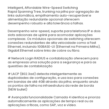
Intelligent, Affordable Wire-Speed Switching
Rapid Spanning Tree, trunking na pilha por agregação de
links automática, empilhamento auto-recuperável e
alimentação redundante opcional oferecem
desempenho robusto e alta tolerância a falhas.
Desempenho wire-speed, suporte para telefonia IP e dois
slots adicionais de uplink para acomodar aplicações
complexas. Os módulos opcionais de switching oferecem
conexões redundantes de alta velocidade como a Fast
Ethernet, incluindo 100BASE-LX (Ethernet na Primeira Milha),
Gigabit Ethernet sobre links de cobre ou fibra.
# Network Login RADIUS e contabilização oferecem para
as empresas uma solução para a segurança e para as
questões de contabilização
# LACP (802.3ad) detecta inteligentemente as
duplicidades de configuração, e usa isso para conexões
em bandas de até 4GB através da pilha; enquanto anula
os pontos de falha na infraestrutura da rede de borda
(NEW bullet)
# Avançada funcionalidade Camada 4 idenfica e prioriza
automaticamente as aplicações de tempo real ou as
aplicações críticas, como SAP, voz e vídeo.