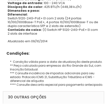
Voltage de entrada:
100 - 240 VCA
Dissipação de calor:
425 BTU/h (448,38 kJ/h)
Dimensões e peso:
Diferencial:
Switch 5120-24G-PoE+ EI com 2 slots (24 portas
10/100/1000Base-T PoE+, 4 portas 10/100/1000Base-T ou de
dupla característica SFP e 2 slots de extensão)
Conteúdo da caixa:
(1) Switch HP 5120-24G-PoE+ EI com
2 slots de interface
Atualizado em 09/10/2014
Condições:
* Condição válida para a data de atualização deste produto.
** Preço calculado para empresas do Rio Grande do Sul, com
Inscrição Estadual.
*** Consulte incidência de impostos adicionais para seu
estado: Protocolo ICMS 21, Substituição Tributária e ICMS -
diferencial de alíquota.
**** Consulte desconto especial para pagamento antecipado.
30 OUTRAS OPÇÕES