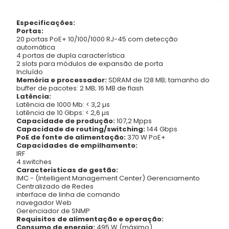
Especificações:
Portas:
20 portas PoE+ 10/100/1000 RJ-45 com detecção
automática
4 portas de dupla característica
2 slots para módulos de expansão de porta
Incluído
Memória e processador:
SDRAM de 128 MB; tamanho do
buffer de pacotes: 2 MB; 16 MB de flash
Latência:
Latência de 1000 Mb: < 3,2 µs
Latência de 10 Gbps: < 2,6 µs
Capacidade de produção:
107,2 Mpps
Capacidade de routing/switching:
144 Gbps
PoE de fonte de alimentação:
370 W PoE+
Capacidades de empilhamento:
IRF
4 switches
Caracteristicas de gestão:
IMC - (Intelligent Management Center) Gerenciamento
Centralizado de Redes
interface de linha de comando
navegador Web
Gerenciador de SNMP
Requisitos de alimentação e operação:
Consumo de energia:
495 W (máximo)