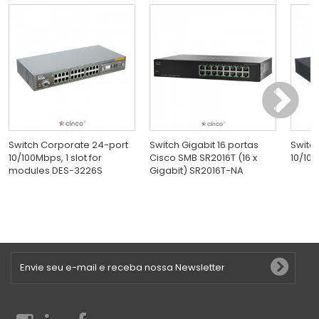
Switch Corporate 24-port
Switch Gigabit 16 portas
Switc
10/100Mbps, 1 slot for
Cisco SMB SR2016T (16 x
10/100
modules DES-3226S
Gigabit) SR2016T-NA