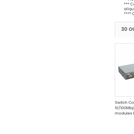
*** C
alíqu
**** 
30 O
Switch Co
10/100Mbps
modules 