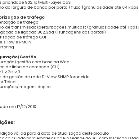
de prioridade 802.1p/Multi-Layer CoS
lo da largura de banda por porta / fluxo (granulosidade até 64 kbps
orização de tráfego
ntação de tráfego
lo de transmissão/perturbações multicast (granulosidade até 1 pps 
gação de ligação 802.3ad (Truncagens das portas)
rização de tráfego GUI
e sFlow e RMON
irroring
guração/Gestão
guração/gestão com base na Web
ace de linha de comando (CLI)
1, v.2c, v.3
 de gestão de rede D-View SNMP fornecido
or Telnet
gurações/imagens duplas
zado em 17/12/2010.
ções:
dição válida para a data de atualização deste produto.
eço calculado para empresas do Rio Grande do Sul, com Inscrição Estad