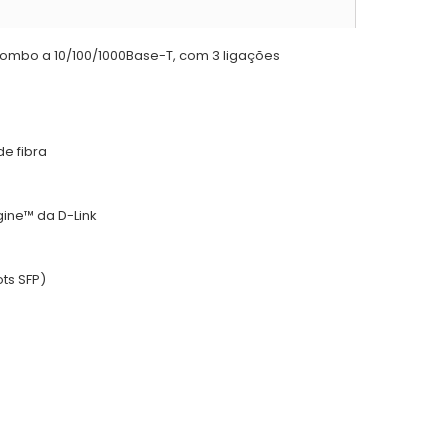
 combo a 10/100/1000Base-T, com 3 ligações
de fibra
ine™ da D-Link
ts SFP)