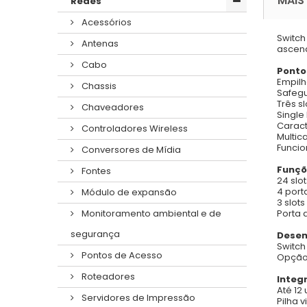
MAIS
Redes
Acessórios
Switch
Antenas
ascend
Cabo
Ponto
Empilh
Chassis
Safegu
Três s
Chaveadores
Single
Caract
Controladores Wireless
Multic
Funcio
Conversores de Mídia
Funçõ
Fontes
24 slot
4 port
Módulo de expansão
3 slot
Porta 
Monitoramento ambiental e de
segurança
Desem
Switch
Pontos de Acesso
Opção 
Roteadores
Integ
Até 12
Servidores de Impressão
Pilha v