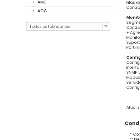
AMD
Filas 
Contro
AOC
Monit
Segme
Todos os fabricantes
Contro
+ Agre
Monito
Suport
Port m
Confi
Confi
Interf
SNMP v.
Módulo
Servid
Confi
Atuali
Condi
* Con
** Pr