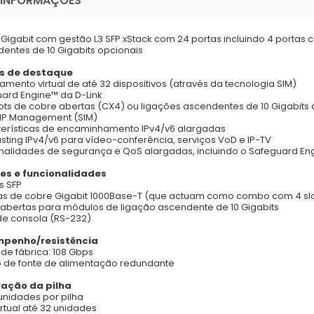
 INFORMAÇÕES
 Gigabit com gestão L3 SFP xStack com 24 portas incluindo 4 portas
entes de 10 Gigabits opcionais
s de destaque
amento virtual de até 32 dispositivos (através da tecnologia SIM)
ard Engine™ da D-Link
lots de cobre abertas (CX4) ou ligações ascendentes de 10 Gigabits 
 IP Management (SIM)
erísticas de encaminhamento IPv4/v6 alargadas
asting IPv4/v6 para vídeo-conferência, serviços VoD e IP-TV
nalidades de segurança e QoS alargadas, incluindo o Safeguard Eng
es e funcionalidades
s SFP
as de cobre Gigabit 1000Base-T (que actuam como combo com 4 slo
s abertas para módulos de ligação ascendente de 10 Gigabits
de consola (RS-232)
penho/resistência
 de fábrica: 108 Gbps
de fonte de alimentação redundante
ração da pilha
 unidades por pilha
irtual até 32 unidades