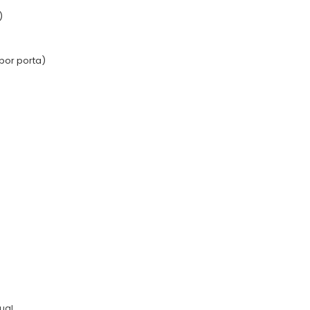
)
por porta)
ual.