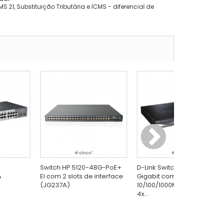
 21, Substituição Tributária e ICMS - diferencial de
Switch HP 5120-48G-PoE+
D-Link Switch Gerenciável
A
EI com 2 slots de interface
Gigabit com 24x
(JG237A)
10/100/1000Mbps RJ45 +
4x...