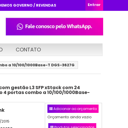
Entrar
DEMOS GOVERNO / REVENDAS
O
CONTATO
ombo a 10/100/1000Base-T DGS-3627G
 com gestão L3 SFP xStack com 24
do 4 portas combo a 10/100/1000Base-
Adicionar ao orçamento
nk
Orçamento ainda vazio
/2015
Produtos selecionados