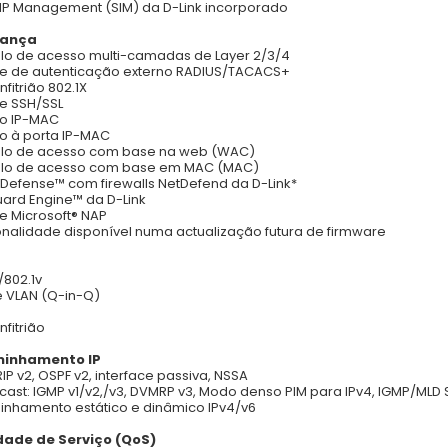
 IP Management (SIM) da D-Link incorporado
rança
lo de acesso multi-camadas de Layer 2/3/4
e de autenticação externo RADIUS/TACACS+
fitrião 802.1X
e SSH/SSL
ão IP-MAC
o à porta IP-MAC
olo de acesso com base na web (WAC)
olo de acesso com base em MAC (MAC)
Defense™ com firewalls NetDefend da D-Link*
ard Engine™ da D-Link
e Microsoft® NAP
onalidade disponível numa actualização futura de firmware
/802.1v
 VLAN (Q-in-Q)
nfitrião
inhamento IP
 RIP v2, OSPF v2, interface passiva, NSSA
ticast: IGMP v1/v2,/v3, DVMRP v3, Modo denso PIM para IPv4, IGMP/MLD
nhamento estático e dinâmico IPv4/v6
dade de Serviço (QoS)