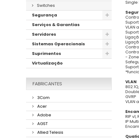
Single
Switches
Segu
Segurança
Contro
Suport
Serviços & Garantias
VLAN an
Suport
Servidores
Ligaç
Ligaçã
Sistemas Operacionais
Contr
Contr
Suprimentos
- Zone
Safegu
Virtualização
Suport
*funci
VLAN
FABRICANTES
802.1Q
Double
GVRP
3Com
VLAN a
Acer
Encam
Adobe
RIP v1,
IP Mul
AGST
Encami
Allied Telesis
Quali