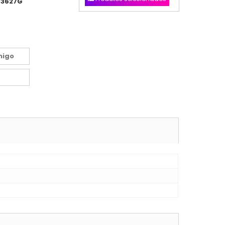
3627G
migo