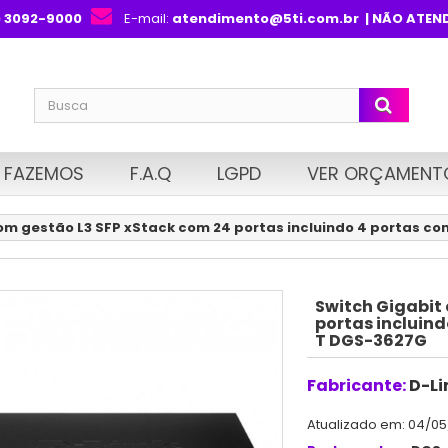
) 3092-9000
E-mail:
atendimento@5ti.com.br
| NÃO ATEN
 FAZEMOS
F.A.Q
LGPD
VER ORÇAMENT
om gestão L3 SFP xStack com 24 portas incluindo 4 portas c
Switch Gigabit
portas incluin
T DGS-3627G
Fabricante:
D-Li
Atualizado em: 04/05