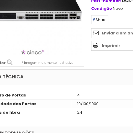
Part-number:
DGS-
Condição
Novo
Share
Enviar a um a
Imprimir
ior
* Imagem meramente ilustrativa
A TÉCNICA
o de Portas
4
idade das Portas
10/100/1000
s de fibra
24