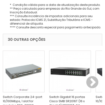
* Condição válida para a data de atualização deste produto.
** Preço calculado para empresas do Rio Grande do Sul, com
Inscrição Estadual.
*** Consulte incidência de impostos adicionais para seu
estado: Protocolo ICMS 21, Substituição Tributária e ICMS -
diferencial de alíquota.
**** Consulte desconto especial para pagamento antecipado.
30 OUTRAS OPÇÕES
Switch Corporate 24-port
Switch Gigabit 16 portas
Switc
10/100Mbps, 1 slot for
Cisco SMB SR2016T (16 x
10/100