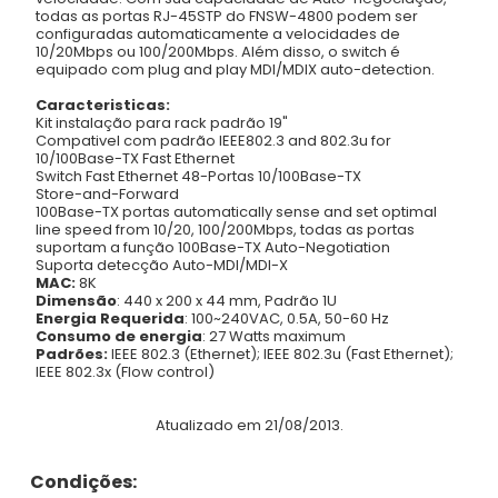
todas as portas RJ-45STP do FNSW-4800 podem ser
configuradas automaticamente a velocidades de
10/20Mbps ou 100/200Mbps. Além disso, o switch é
equipado com plug and play MDI/MDIX auto-detection.
Caracteristicas:
Kit instalação para rack padrão 19"
Compativel com padrão IEEE802.3 and 802.3u for
10/100Base-TX Fast Ethernet
Switch Fast Ethernet 48-Portas 10/100Base-TX
Store-and-Forward
100Base-TX portas automatically sense and set optimal
line speed from 10/20, 100/200Mbps, todas as portas
suportam a função 100Base-TX Auto-Negotiation
Suporta detecção Auto-MDI/MDI-X
MAC:
8K
Dimensão
: 440 x 200 x 44 mm, Padrão 1U
Energia Requerida
: 100~240VAC, 0.5A, 50-60 Hz
Consumo de energia
: 27 Watts maximum
Padrões:
IEEE 802.3 (Ethernet); IEEE 802.3u (Fast Ethernet);
IEEE 802.3x (Flow control)
Atualizado em 21/08/2013.
Condições: