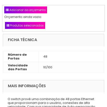
Adicionar ao orçamento
Orçamento ainda vazio
Produtos selecionados
FICHA TÉCNICA
Número de
48
Portas
Velocidade
10/100
das Portas
MAIS INFORMAÇÕES
O switch provê uma combinaçõa de 48 portas Ethernet
que proporcionam para o usuário, conexões de alta
velocidade. Com sua capacidade de Auto-negociação,