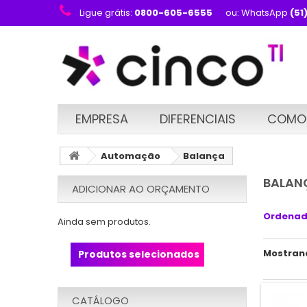
Ligue grátis:
0800-605-6555
ou: WhatsApp
(51
EMPRESA
DIFERENCIAIS
COMO
Automação
Balança
BALAN
ADICIONAR AO ORÇAMENTO
Ordenad
Ainda sem produtos.
Mostrando
Produtos selecionados
CATÁLOGO