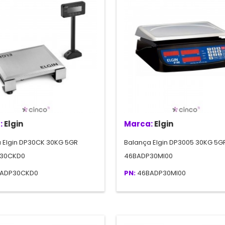
:
Elgin
Marca:
Elgin
 Elgin DP30CK 30KG 5GR
Balança Elgin DP3005 30KG 5GR
30CKD0
46BADP30MI00
ADP30CKD0
PN:
46BADP30MI00