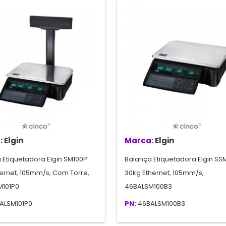
:
Elgin
Marca:
Elgin
 Etiquetadora Elgin SM100P
Balança Etiquetadora Elgin SS
hernet, 105mm/s, Com Torre,
30kg Ethernet, 105mm/s,
M101P0
46BALSM100B3
ALSM101P0
PN:
46BALSM100B3