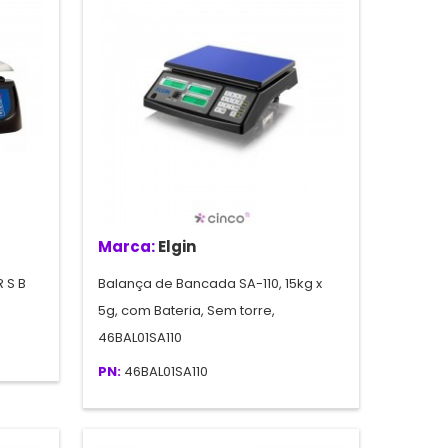
Marca:
Elgin
 S B
Balança de Bancada SA-110, 15kg x
5g, com Bateria, Sem torre,
46BAL01SA110
PN:
46BAL01SA110