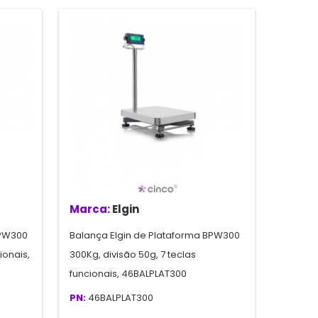
Marca:
Elgin
BPW300
Balança Elgin de Plataforma BPW300
ionais,
300Kg, divisão 50g, 7 teclas
funcionais, 46BALPLAT300
PN:
46BALPLAT300