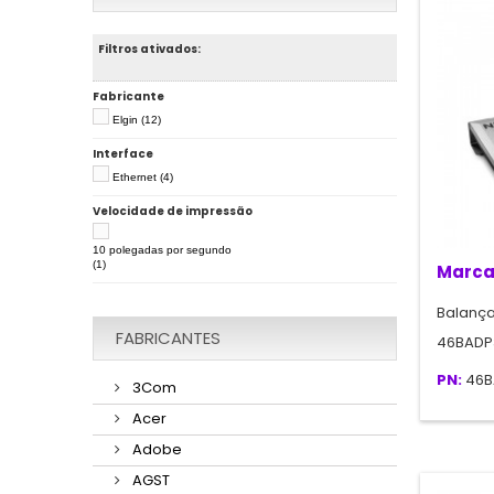
Filtros ativados:
Fabricante
Elgin
(12)
Interface
Ethernet
(4)
Velocidade de impressão
10 polegadas por segundo
(1)
Marca
Balança
FABRICANTES
46BADP
PN:
46B
3Com
Acer
Adobe
AGST