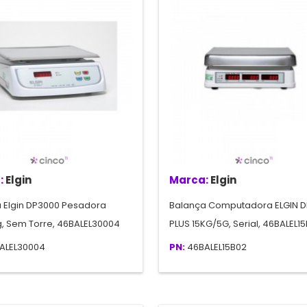
:
Elgin
Marca:
Elgin
 Elgin DP3000 Pesadora
Balança Computadora ELGIN D
, Sem Torre, 46BALEL30004
PLUS 15KG/5G, Serial, 46BALEL1
ALEL30004
PN:
46BALEL15B02