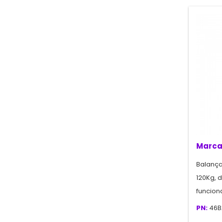
Marca
Balança
120Kg, d
funcion
PN:
46B