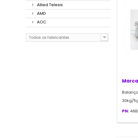
Allied Telesis
AMD
AOC
Todos os fabricantes
Marca
Balança
30kg/5g
PN:
46B