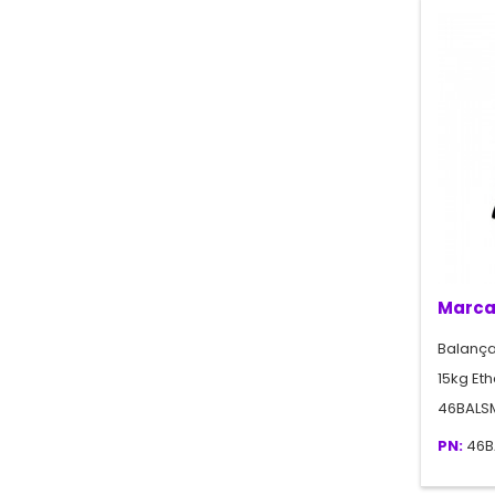
Marca
Balança
15kg Et
46BALS
PN:
46B