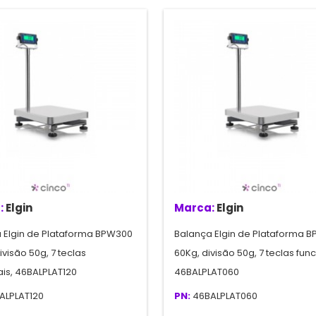
:
Elgin
Marca:
Elgin
 Elgin de Plataforma BPW300
Balança Elgin de Plataforma 
ivisão 50g, 7 teclas
60Kg, divisão 50g, 7 teclas func
ais, 46BALPLAT120
46BALPLAT060
ALPLAT120
PN:
46BALPLAT060