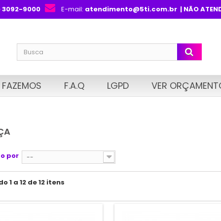
) 3092-9000
E-mail:
atendimento@5ti.com.br
| NÃO ATEN
 FAZEMOS
F.A.Q
LGPD
VER ORÇAMENT
ÇA
o por
--
 1 a 12 de 12 itens