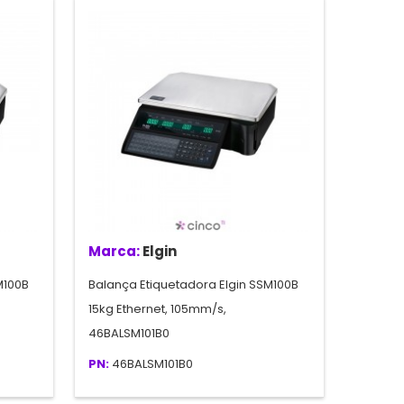
Marca:
Elgin
M100B
Balança Etiquetadora Elgin SSM100B
15kg Ethernet, 105mm/s,
46BALSM101B0
PN:
46BALSM101B0