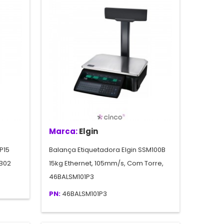
Marca:
Elgin
P15
Balança Etiquetadora Elgin SSM100B
5B02
15kg Ethernet, 105mm/s, Com Torre,
46BALSM101P3
PN:
46BALSM101P3