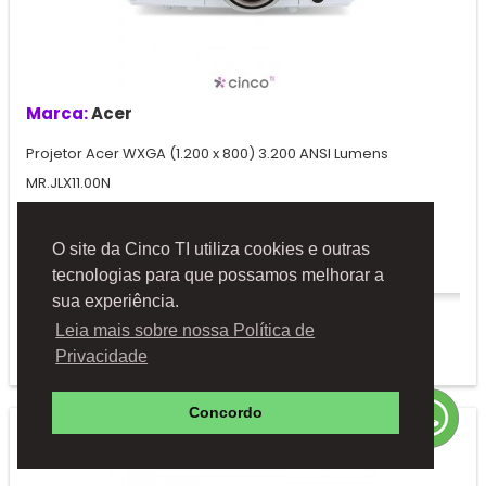
Marca:
Acer
Projetor Acer WXGA (1.200 x 800) 3.200 ANSI Lumens
MR.JLX11.00N
PN:
MR.JLX11.00N
O site da Cinco TI utiliza cookies e outras
Mais
tecnologias para que possamos melhorar a
sua experiência.
Solicitar Orçamento
Leia mais sobre nossa Política de
Adicionar à comparação
Privacidade
Concordo