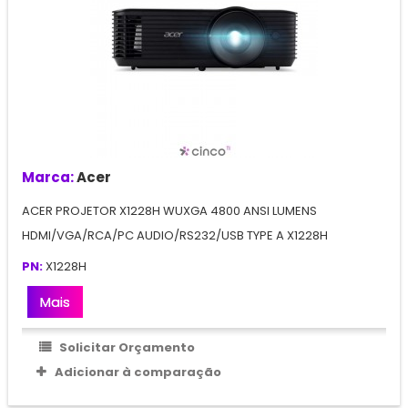
Marca:
Acer
ACER PROJETOR X1228H WUXGA 4800 ANSI LUMENS
HDMI/VGA/RCA/PC AUDIO/RS232/USB TYPE A X1228H
PN:
X1228H
Mais
Solicitar Orçamento
Adicionar à comparação