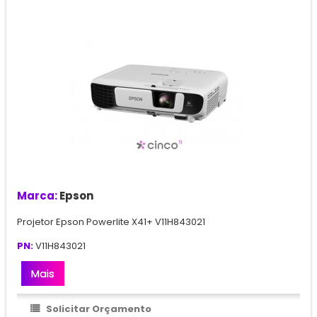
Marca:
Epson
Projetor Epson Powerlite X41+ V11H843021
PN:
V11H843021
Mais
Solicitar Orçamento