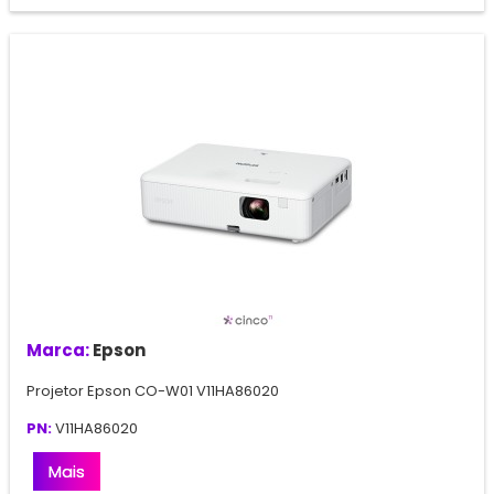
Marca:
Epson
Projetor Epson CO-W01 V11HA86020
PN:
V11HA86020
Mais