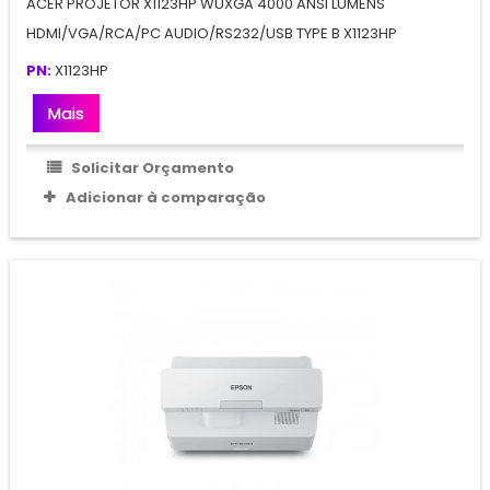
ACER PROJETOR X1123HP WUXGA 4000 ANSI LUMENS
HDMI/VGA/RCA/PC AUDIO/RS232/USB TYPE B X1123HP
PN:
X1123HP
Mais
Solicitar Orçamento
Adicionar à comparação