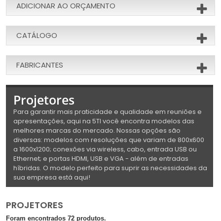
ADICIONAR AO ORÇAMENTO
CATÁLOGO
FABRICANTES
Projetores
Para garantir mais praticidade e qualidade em reuniões e
apresentações, aqui na 5TI você encontra modelos das
melhores marcas do mercado. Nossas opções são
diversas: modelos com resoluções que variam de 800x600
a 1600x1200; conexões via wireless, cabo, entrada USB ou
Ethernet; e portas HDMI, USB e VGA - além de entradas
híbridas. O modelo perfeito para suprir as necessidades da
sua empresa está aqui!
PROJETORES
Foram encontrados 72 produtos.