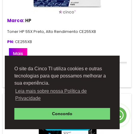
Marca:
HP
Toner HP 55X Preto, Alto Rendimento CE255XB
PN:
CE255XB
Mais
Solicitar Orçamento
O site da Cinco TI utiliza cookies e outras
tecnologias para que possamos melhorar a
Adicionar à comparação
sua experiência.
Leia mais sobre nossa Política de
Privacidade
Concordo