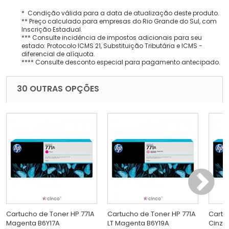
* Condição válida para a data de atualização deste produto.
** Preço calculado para empresas do Rio Grande do Sul, com
Inscrição Estadual.
*** Consulte incidência de impostos adicionais para seu
estado: Protocolo ICMS 21, Substituição Tributária e ICMS -
diferencial de alíquota.
**** Consulte desconto especial para pagamento antecipado.
30 OUTRAS OPÇÕES
Cartucho de Toner HP 771A
Cartucho de Toner HP 771A
Cartu
Magenta B6Y17A
LT Magenta B6Y19A
Cinza