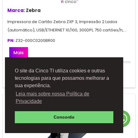
Marca:
Zebra
Impressora de Cartão Zebra ZXP 3, Impressão 2 Lados
(automático), USB/ETHERNET 10/100, 300DPI, 750 cartões/h,...
PN:
Z32-000C0200BR00
Mais
Solicitar Orçamento
O site da Cinco TI utiliza cookies e outras
Adicionar à comparação
tecnologias para que possamos melhorar a
sua experiência.
Leia mais sobre nossa Política de
Privacidade
Concordo