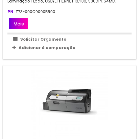
Laminação 1 Lado, USB/ETHERNET 10/100, 300DPI, 64MB,...
PN:
Z73-000C0000BR00
Mais
Solicitar Orçamento
Adicionar à comparação