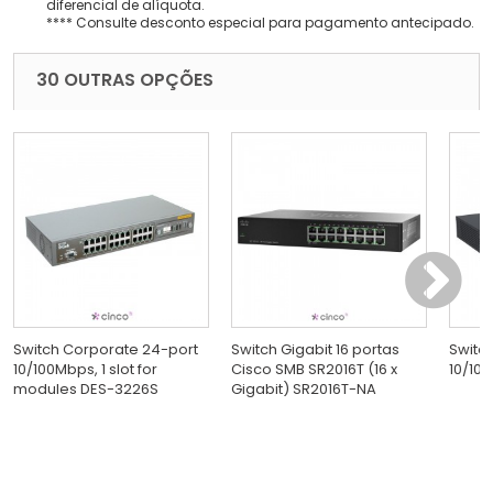
diferencial de alíquota.
**** Consulte desconto especial para pagamento antecipado.
30 OUTRAS OPÇÕES
Switch Corporate 24-port
Switch Gigabit 16 portas
Switc
10/100Mbps, 1 slot for
Cisco SMB SR2016T (16 x
10/100
modules DES-3226S
Gigabit) SR2016T-NA