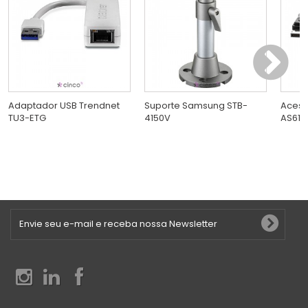
Adaptador USB Trendnet
Suporte Samsung STB-
Acess
TU3-ETG
4150V
AS615