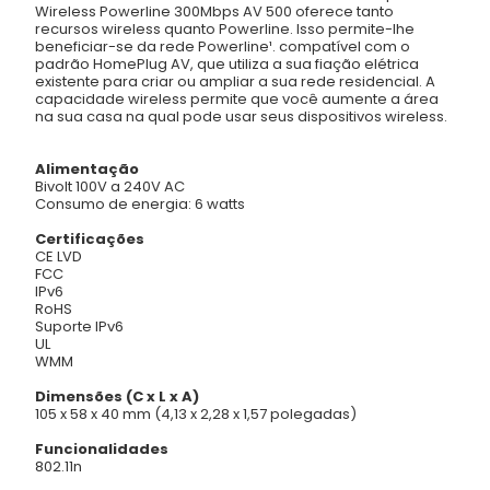
Wireless Powerline 300Mbps AV 500 oferece tanto
recursos wireless quanto Powerline. Isso permite-lhe
beneficiar-se da rede Powerline¹. compatível com o
padrão HomePlug AV, que utiliza a sua fiação elétrica
existente para criar ou ampliar a sua rede residencial. A
capacidade wireless permite que você aumente a área
na sua casa na qual pode usar seus dispositivos wireless.
Alimentação
Bivolt 100V a 240V AC
Consumo de energia: 6 watts
Certificações
CE LVD
FCC
IPv6
RoHS
Suporte IPv6
UL
WMM
Dimensões (C x L x A)
105 x 58 x 40 mm (4,13 x 2,28 x 1,57 polegadas)
Funcionalidades
802.11n