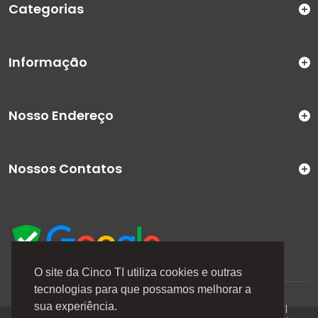
Categorias
Informação
Nosso Endereço
Nossos Contatos
O site da Cinco TI utiliza cookies e outras
tecnologias para que possamos melhorar a
A Cinco TI (5TI) é uma marca registrada de CINCO TI
sua experiência.
COMERCIO E SERVICOS LTDA | CNPJ: 08.307.867/0001-04 |