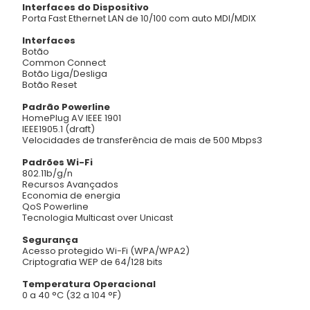
Interfaces do Dispositivo
Porta Fast Ethernet LAN de 10/100 com auto MDI/MDIX
Interfaces
Botão
Common Connect
Botão Liga/Desliga
Botão Reset
Padrão Powerline
HomePlug AV IEEE 1901
IEEE1905.1 (draft)
Velocidades de transferência de mais de 500 Mbps3
Padrões Wi-Fi
802.11b/g/n
Recursos Avançados
Economia de energia
QoS Powerline
Tecnologia Multicast over Unicast
Segurança
Acesso protegido Wi-Fi (WPA/WPA2)
Criptografia WEP de 64/128 bits
Temperatura Operacional
0 a 40 °C (32 a 104 °F)