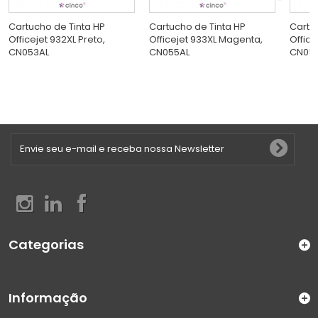
Cartucho de Tinta HP
Cartucho de Tinta HP
Cartu
Officejet 932XL Preto,
Officejet 933XL Magenta,
Office
CN053AL
CN055AL
CN05
Categorias
Informação