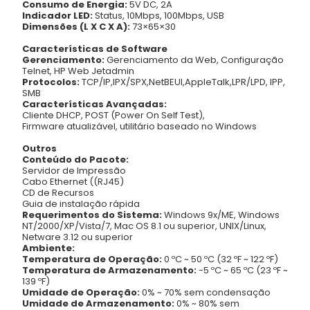
Consumo de Energia:
5V DC, 2A
Indicador LED:
Status, 10Mbps, 100Mbps, USB
Dimensões (L X C X A):
73×65×30
Características de Software
Gerenciamento:
Gerenciamento da Web, Configuração
Telnet, HP Web Jetadmin
Protocolos:
TCP/IP,IPX/SPX,NetBEUI,AppleTalk,LPR/LPD, IPP,
SMB
Características Avançadas:
Cliente DHCP, POST (Power On Self Test),
Firmware atualizável, utilitário baseado no Windows
Outros
Conteúdo do Pacote:
Servidor de Impressão
Cabo Ethernet ((RJ45)
CD de Recursos
Guia de instalação rápida
Requerimentos do Sistema:
Windows 9x/ME, Windows
NT/2000/XP/Vista/7, Mac OS 8.1 ou superior, UNIX/Linux,
Netware 3.12 ou superior
Ambiente:
Temperatura de Operação:
0 ºC ~ 50 ºC (32 ºF ~ 122 ºF)
Temperatura de Armazenamento:
-5 ºC ~ 65 ºC (23 ºF ~
139 ºF)
Umidade de Operação:
0% ~ 70% sem condensação
Umidade de Armazenamento:
0% ~ 80% sem