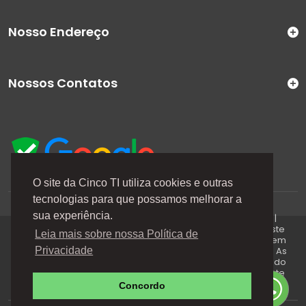
Nosso Endereço
Nossos Contatos
O site da Cinco TI utiliza cookies e outras
tecnologias para que possamos melhorar a
A Cinco TI (5TI) é uma marca registrada de CINCO TI
sua experiência.
COMERCIO E SERVICOS LTDA | CNPJ: 08.307.867/0001-04 |
Todos os direitos reservados. Os preços anunciados neste
Leia mais sobre nossa Política de
site ou via e-mails promocionais podem ser alterados sem
prévio aviso. A 5TI não é responsável por erros descritos. As
Privacidade
fotos contidas nessa página são meramente ilustrativas do
produto e podem variar de acordo com o fornecedor/lote
do fabricante. Este site trabalha 100% em criptografia SSL.
Concordo