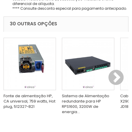
diferencial de alíquota.
**** Consulte desconto especial para pagamento antecipado.
30 OUTRAS OPÇÕES
Fonte de alimentação HP,
Sistema de Alimentação
Cabo 
CA universal, 759 watts, Hot
redundante para HP
X290, 
plug, 512327-B21
RPS1600, 3200W de
JD187
energia...