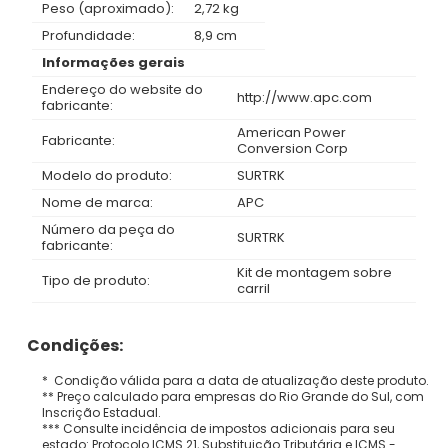
Peso (aproximado):
2,72 kg
Profundidade:
8,9 cm
Informações gerais
Endereço do website do
http://www.apc.com
fabricante:
American Power
Fabricante:
Conversion Corp
Modelo do produto:
SURTRK
Nome de marca:
APC
Número da peça do
SURTRK
fabricante:
Kit de montagem sobre
Tipo de produto:
carril
Condições:
* Condição válida para a data de atualização deste produto.
** Preço calculado para empresas do Rio Grande do Sul, com
Inscrição Estadual.
*** Consulte incidência de impostos adicionais para seu
estado: Protocolo ICMS 21, Substituição Tributária e ICMS -