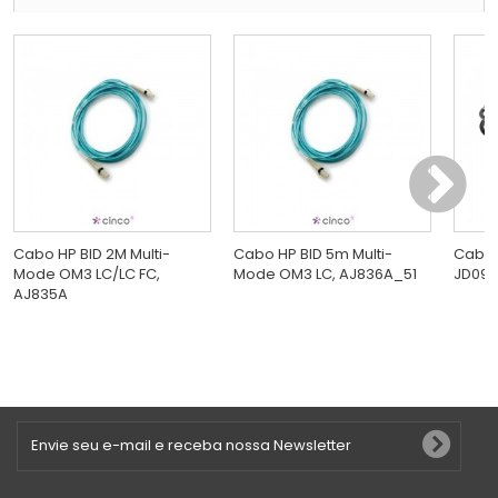
Cabo HP BID 2M Multi-
Cabo HP BID 5m Multi-
Cabo 
Mode OM3 LC/LC FC,
Mode OM3 LC, AJ836A_51
JD09
AJ835A