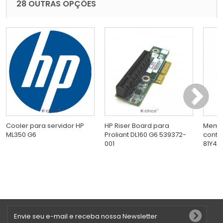
28 OUTRAS OPÇÕES
Cooler para servidor HP
HP Riser Board para
Memór
ML350 G6
Proliant DL160 G6 539372-
contr
001
81Y44