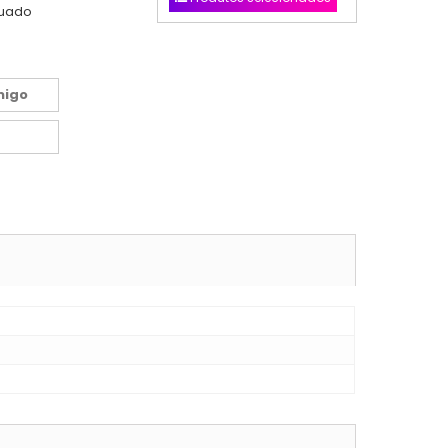
nuado
migo