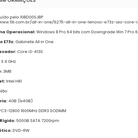
 INFORMAÇÕES
tuído pelo 10BD00SJBP
/www.5ti.com.br/all-in-one/6275-all-in-one-lenovo-e73z-aio-cor
ma Operacional
:
Windows 8 Pro 64 bits com Downgrade Win 7 Pro 6
o E73z
:
Gabinete All in One
ssador:
Core i3-4130
3.4 GHz
:
3MB
et:
Intel H81
Não
ia:
4GB (1x4GB)
C3-12800 1600MHz DDR3 SODIMM
Rígido:
500GB SATA 7200rpm
ótico:
DVD-RW