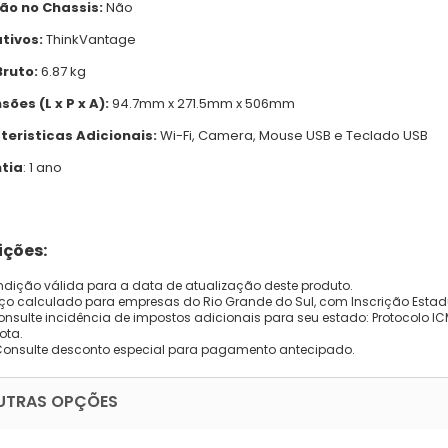
são no Chassis:
Não
tivos:
ThinkVantage
Bruto:
6.87 kg
ões (L x P x A):
94.7mm x 271.5mm x 506mm
teristicas Adicionais:
Wi-Fi, Camera, Mouse USB e Teclado USB
tia
: 1 ano
ções:
dição válida para a data de atualização deste produto.
eço calculado para empresas do Rio Grande do Sul, com Inscrição Estad
onsulte incidência de impostos adicionais para seu estado: Protocolo ICMS
ota.
Consulte desconto especial para pagamento antecipado.
UTRAS OPÇÕES