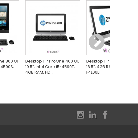
ne 800 G1
Desktop HP ProOne 400 G1,
Desktop HP AMD E1-2500,
5-4590S,
19.5", Intel Core i5-4590T,
18.5", 4GB RAM, HD 500GB,
4GB RAM, HD...
F4L06LT