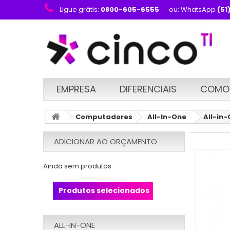
Ligue grátis:
0800-605-6555
ou: WhatsApp
(51
EMPRESA
DIFERENCIAIS
COMO
Computadores
All-In-One
All-in-
ADICIONAR AO ORÇAMENTO
Ainda sem produtos.
Produtos selecionados
ALL-IN-ONE