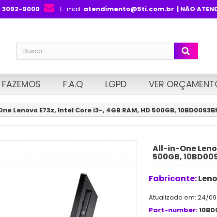
) 3092-9000
E-mail:
atendimento@5ti.com.br
| NÃO ATEN
 FAZEMOS
F.A.Q
LGPD
VER ORÇAMENT
One Lenovo E73z, Intel Core i3-, 4GB RAM, HD 500GB, 10BD0093B
All-in-One Leno
500GB, 10BD00
Fabricante:
Len
Atualizado em: 24/09
Part-number:
10BD