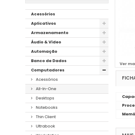
Acessórios
Aplicativos
Armazenamento
Áudio & Vídeo
Automação
Banco de Dados
Ver ma
Computadores
FICH
Acessórios
All-In-One
Capac
Desktops
Proce
Notebooks
Memó
Thin Client
Ultrabook