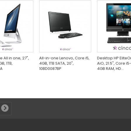
 All in one, 27",
All-in-one Lenovo, Core i5,
Desktop HP EliteO
GB, 1TB,
4GB, 1TB SATA, 20",
AiO, 21.5", Core i
/A
10BD0087BP
4GB RAM, HD...