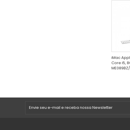
iMac Apple
Core i5, 8
ME089BZ