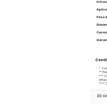
Intru
Aplica
Peso 
Dimens
Carac
Garan
Condi
* Con
** Pr
*** C
alíqu
**** 
30 O