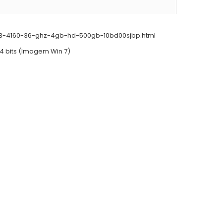
e-i3-4160-36-ghz-4gb-hd-500gb-10bd00sjbp.html
4 bits (Imagem Win 7)