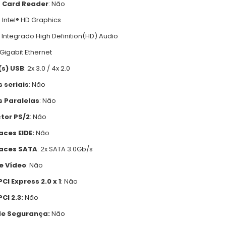
 Card Reader
: Não
: Intel® HD Graphics
: Integrado High Definition(HD) Audio
 Gigabit Ethernet
(s) USB
: 2x 3.0 / 4x 2.0
 seriais
: Não
s Paralelas
: Não
tor PS/2
: Não
aces EIDE:
Não
faces SATA
: 2x SATA 3.0Gb/s
de Vídeo
: Não
PCI Express 2.0 x 1
: Não
PCI 2.3:
Não
de Segurança:
Não