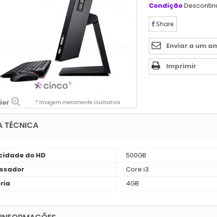
Condição
Desconti
Share
Enviar a um a
Imprimir
ior
* Imagem meramente ilustrativa
A TÉCNICA
idade do HD
500GB
ssador
Core i3
ria
4GB