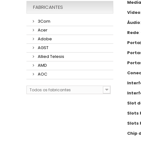
Media
FABRICANTES
Vídeo
3Com
Áudio
Acer
Rede
:
Adobe
Porta
AGST
Portas
Allied Telesis
Porta
AMD
Conec
AOC
Interf
Todos os fabricantes
Inter
Slot 
Slots 
Slots 
Chip 