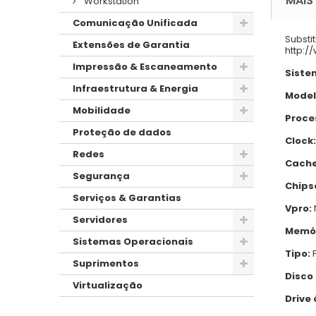
MAIS
Workstation
Comunicação Unificada
Substi
Extensões de Garantia
http:/
Impressão & Escaneamento
Siste
Infraestrutura & Energia
Model
Mobilidade
Proce
Proteção de dados
Clock:
Redes
Cache
Segurança
Chips
Serviços & Garantias
Vpro:
Servidores
Memór
Sistemas Operacionais
Tipo:
P
Suprimentos
Disco 
Virtualização
Drive 