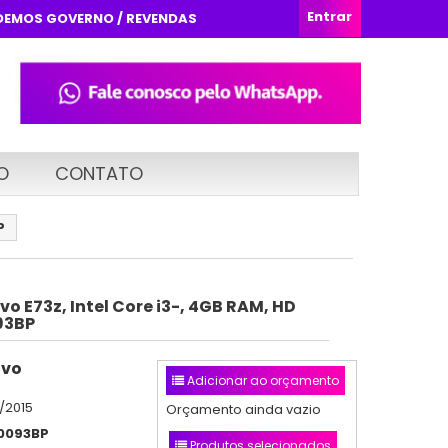
Entrar
DEMOS GOVERNO / REVENDAS
O
CONTATO
P
vo E73z, Intel Core i3-, 4GB RAM, HD
93BP
ovo
Adicionar ao orçamento
/2015
Orçamento ainda vazio
0093BP
Produtos selecionados