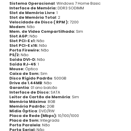
Sistema Operacional
: Windows 7 Home Basic
Interface de Memória:
DDR3 SODIMM
Slot de Memória Livre
: 1
Slot de Memória Total
: 2
Velocidade de Disco ( RPM ):
7200
Modem
: Não
Mem. de Video Compartilhada:
Sim
Slot AGP:
Não
Slot PCI-E x1:
Não
Slot PCI-E x16:
Não
Porta Firewire:
Não
PS/2:
Não
Saída DVI-D:
Não
Saída RJ-45
: 1
Mouse:
Óptico
Caixa de Som:
Sim
Disco Rígido Padrão
: 500GB
Drive de 1.44MB
: Não
Garantia
: 01 ano balcão
Interface de Disco:
SATA
Leitor de Cartão de Memória
: Sim
Memória Máxima
: 8GB
Memória Padrão:
2GB
Mídia Óptica
: DVD/RW
Placa de Rede (Mbps):
10/100/1000
Placa de Som:
Integrada
Porta Paralela
: Não
Porta Serial:
Não