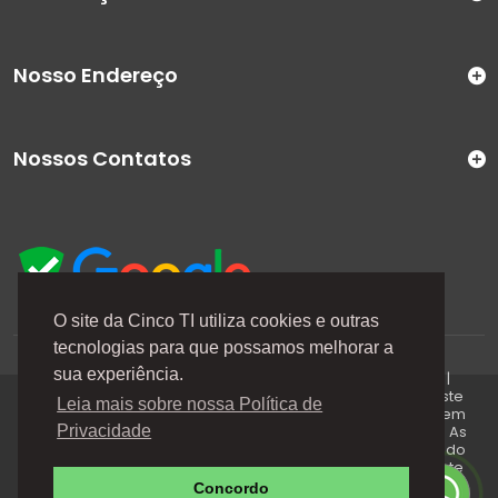
Nosso Endereço
Nossos Contatos
O site da Cinco TI utiliza cookies e outras
tecnologias para que possamos melhorar a
A Cinco TI (5TI) é uma marca registrada de CINCO TI
sua experiência.
COMERCIO E SERVICOS LTDA | CNPJ: 08.307.867/0001-04 |
Todos os direitos reservados. Os preços anunciados neste
Leia mais sobre nossa Política de
site ou via e-mails promocionais podem ser alterados sem
prévio aviso. A 5TI não é responsável por erros descritos. As
Privacidade
fotos contidas nessa página são meramente ilustrativas do
produto e podem variar de acordo com o fornecedor/lote
do fabricante. Este site trabalha 100% em criptografia SSL.
Concordo