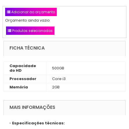
Adicionar ao orçamento
Orçamento ainda vazio
Produtos selecionados
FICHA TÉCNICA
Capacidade
500GB
do HD
Processador
Core i3
Memória
2GB
MAIS INFORMAÇÕES
-
Especificações técnicas: