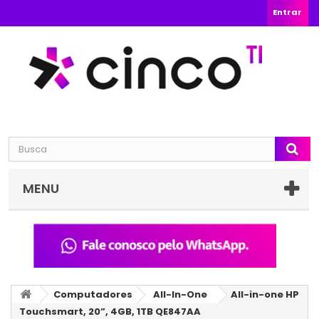
Entrar
MENU
Computadores
All-In-One
All-in-one HP
Touchsmart, 20”, 4GB, 1TB QE847AA