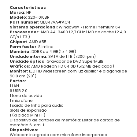
Características
Marca:
HP
Modelo
: 320-1010BR
Part number
: QE847AA#AC4
Sistema operacional:
Windows® 7 Home Premium 64
Processador:
AMD A4-3400 (2,7 GHz 1 MB de cache L2 4,0
GT/s HT3 )
Chipset
: AMD A55
Form factor
: Slimline
Memória:
DDR3 de 4 GB(1 x 4 GB)
Unidade interna:
SATA de 1 TB (7200 rpm)
Unidade óptica
: Gravador de DVD SuperMulti
Gráficos:
AMD Radeon HD 6410D (512 MB dedicado)
Monitor:
LED HD widescreen com luz auxiliar e diagonal de
50,8 cm (20")
Portas:
1 LAN
6 USB 2.0
1 fone de ouvido
1 microfone
1 saída de linha para áudio
Slots de expansão
1 (x1 placa Mini HF)
Dispositivo de cartões de memória: Leitor de cartão de
memória 6-em-1
Dispositivos:
Webcam integrada com microfone incorporado