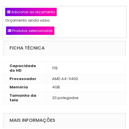
Adicionar ao orçamento
Orçamento ainda vazio
Produtos selecionados
FICHA TÉCNICA
Capacidade
1TB
do HD
Processador
AMD A4-3400
Memória
4GB
Tamanho da
20 polegadas
tela
MAIS INFORMAÇÕES