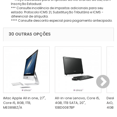
Inscrição Estadual.
*** Consulte incidência de impostos adicionais para seu
estado: Protocolo ICMS 21, Substituição Tributária e ICMS -
diferencial de alíquota.
**** Consulte desconto especial para pagamento antecipado.
30 OUTRAS OPÇÕES
iMac Apple All in one, 27",
All-in-one Lenovo, Core i5,
Deskt
Core i5, 8GB, 1TB,
4GB, 1TB SATA, 20",
AiO, 2
ME089BZ/A
10BD0087BP
4GB RA