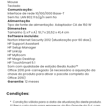
Mouse
Teclado
Comunicação:
Interface de rede 10/100/1000 Base-T
Sem fio: LAN 802.11 b/g/n sem fio
Alimentação
Tipo de fonte de alimentação: Adaptador CA de 150 W
Dimensões
Tamanho (L x P x A): 51,7 x 20,52 x 41,4 cm
Software incluído:
Norton Internet Security 2012 (atualização por 60 dias);
HP Support Assistant
HP Setup Manager
HP LinkUp
HP MyRoom
HP Magic Desktop
HP TouchSmart 5.1
Som com qualidade de estúdio Beats Audio™
Office 2010 pré-carregado (é necessário a aquisição da
chave do produto para ativar o pacote completo do
Office 2010)
Garantia
: 12 meses
Condições:
* Condição válida para a data de atualização deste produto.
** Preço calculado para empresas do Rio Grande do Sul, com