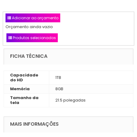
Adicionar ao orçamento
Orçamento ainda vazio
Produtos selecionados
FICHA TÉCNICA
Capacidade
1TB
do HD
Memória
8GB
Tamanho da
21.5 polegadas
tela
MAIS INFORMAÇÕES