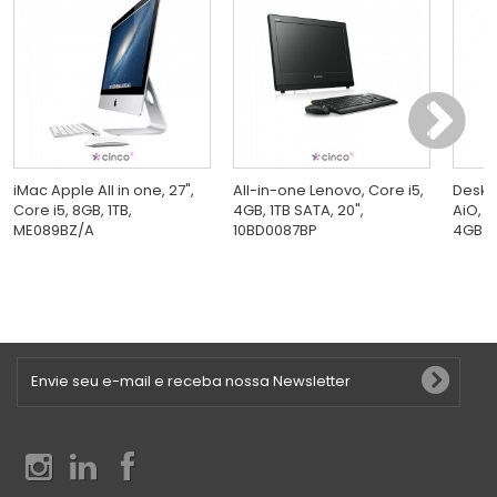
iMac Apple All in one, 27",
All-in-one Lenovo, Core i5,
Deskt
Core i5, 8GB, 1TB,
4GB, 1TB SATA, 20",
AiO, 2
ME089BZ/A
10BD0087BP
4GB RA