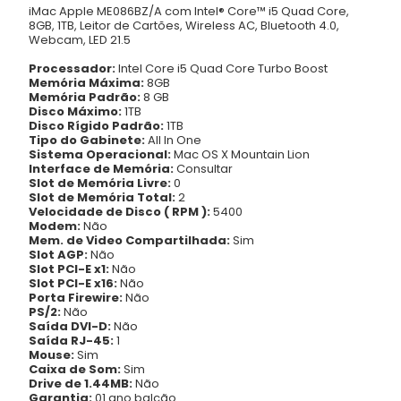
iMac Apple ME086BZ/A com Intel® Core™ i5 Quad Core,
8GB, 1TB, Leitor de Cartões, Wireless AC, Bluetooth 4.0,
Webcam, LED 21.5
Processador:
Intel Core i5 Quad Core Turbo Boost
Memória Máxima:
8GB
Memória Padrão:
8 GB
Disco Máximo:
1TB
Disco Rígido Padrão:
1TB
Tipo do Gabinete:
All In One
Sistema Operacional:
Mac OS X Mountain Lion
Interface de Memória:
Consultar
Slot de Memória Livre:
0
Slot de Memória Total:
2
Velocidade de Disco ( RPM ):
5400
Modem:
Não
Mem. de Video Compartilhada:
Sim
Slot AGP:
Não
Slot PCI-E x1:
Não
Slot PCI-E x16:
Não
Porta Firewire:
Não
PS/2:
Não
Saída DVI-D:
Não
Saída RJ-45:
1
Mouse:
Sim
Caixa de Som:
Sim
Drive de 1.44MB:
Não
Garantia:
01 ano balcão