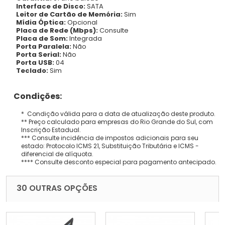
Interface de Disco:
SATA
Leitor de Cartão de Memória:
Sim
Mídia Óptica:
Opcional
Placa de Rede (Mbps):
Consulte
Placa de Som:
Integrada
Porta Paralela:
Não
Porta Serial:
Não
Porta USB:
04
Teclado:
Sim
Condições:
* Condição válida para a data de atualização deste produto.
** Preço calculado para empresas do Rio Grande do Sul, com
Inscrição Estadual.
*** Consulte incidência de impostos adicionais para seu
estado: Protocolo ICMS 21, Substituição Tributária e ICMS -
diferencial de alíquota.
**** Consulte desconto especial para pagamento antecipado.
30 OUTRAS OPÇÕES