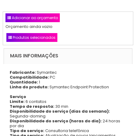
Adicionar ao orçamento
Orçamento ainda vazio
Produtos selecionados
MAIS INFORMAÇÕES
Fabricante:
Symantec
Compatibilidade:
PC
Quantidade:
1
Linha do produto:
Symantec Endpoint Protection
Serviço
Limite:
6 contatos
Tempo de resposta:
30 min
Disponibilidade do serviço (dias da semana):
Segunda-doming
Disponibilidade do serviço (horas do dia):
24 horas
por dia
Tipo de serviço:
Consultoria telefônica
Tipo de serviço:
Atualização de novos lançamentos