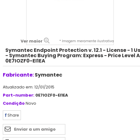
Ver maior
* Imagem meramente ilustrativa
Symantec Endpoint Protection v. 12.1 - License - 1 U
- Symantec Buying Program: Express - Price Level A
0E7IOZF0-EI1EA
Fabricante:
Symantec
Atualizado em: 12/01/2015
Part-number:
0E7IOZF0-EI1EA
Condição
Novo
Share
Enviar a um amigo