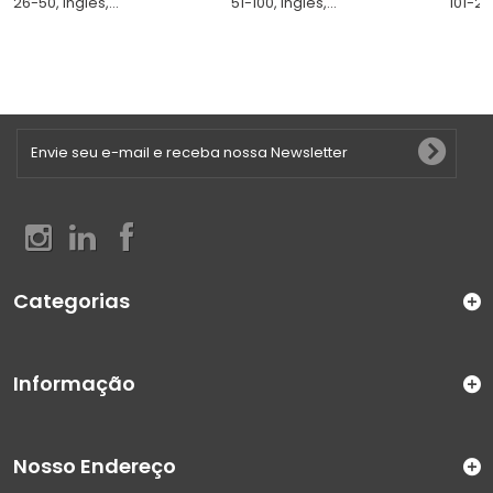
26-50, Inglês,...
51-100, Inglês,...
101-250
Categorias
Informação
Nosso Endereço