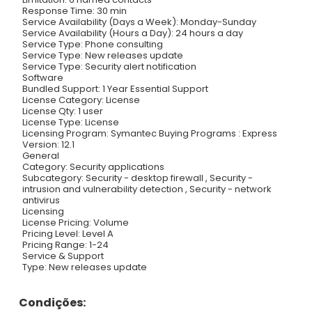
Response Time: 30 min
Service Availability (Days a Week): Monday-Sunday
Service Availability (Hours a Day): 24 hours a day
Service Type: Phone consulting
Service Type: New releases update
Service Type: Security alert notification
Software
Bundled Support: 1 Year Essential Support
License Category: License
License Qty: 1 user
License Type: License
Licensing Program: Symantec Buying Programs : Express
Version: 12.1
General
Category: Security applications
Subcategory: Security - desktop firewall , Security -
intrusion and vulnerability detection , Security - network
antivirus
Licensing
License Pricing: Volume
Pricing Level: Level A
Pricing Range: 1-24
Service & Support
Type: New releases update
Condições: