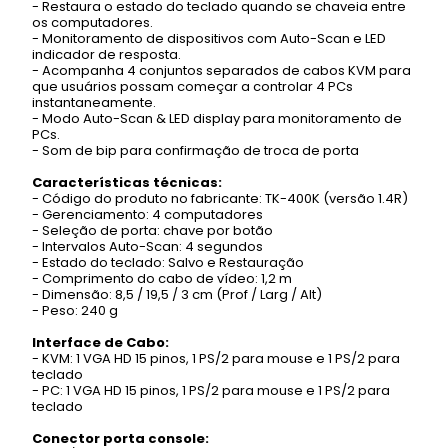
- Restaura o estado do teclado quando se chaveia entre
os computadores.
- Monitoramento de dispositivos com Auto-Scan e LED
indicador de resposta.
- Acompanha 4 conjuntos separados de cabos KVM para
que usuários possam começar a controlar 4 PCs
instantaneamente.
- Modo Auto-Scan & LED display para monitoramento de
PCs.
- Som de bip para confirmação de troca de porta
Características técnicas:
- Código do produto no fabricante: TK-400K (versão 1.4R)
- Gerenciamento: 4 computadores
- Seleção de porta: chave por botão
- Intervalos Auto-Scan: 4 segundos
- Estado do teclado: Salvo e Restauração
- Comprimento do cabo de vídeo: 1,2 m
- Dimensão: 8,5 / 19,5 / 3 cm (Prof / Larg / Alt)
- Peso: 240 g
Interface de Cabo:
- KVM: 1 VGA HD 15 pinos, 1 PS/2 para mouse e 1 PS/2 para
teclado
- PC: 1 VGA HD 15 pinos, 1 PS/2 para mouse e 1 PS/2 para
teclado
Conector porta console: