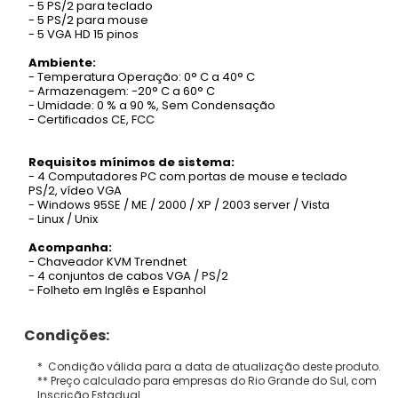
- 5 PS/2 para teclado
- 5 PS/2 para mouse
- 5 VGA HD 15 pinos
Ambiente:
- Temperatura Operação: 0° C a 40° C
- Armazenagem: -20° C a 60° C
- Umidade: 0 % a 90 %, Sem Condensação
- Certificados CE, FCC
Requisitos mínimos de sistema:
- 4 Computadores PC com portas de mouse e teclado
PS/2, vídeo VGA
- Windows 95SE / ME / 2000 / XP / 2003 server / Vista
- Linux / Unix
Acompanha:
- Chaveador KVM Trendnet
- 4 conjuntos de cabos VGA / PS/2
- Folheto em Inglês e Espanhol
Condições:
* Condição válida para a data de atualização deste produto.
** Preço calculado para empresas do Rio Grande do Sul, com
Inscrição Estadual.