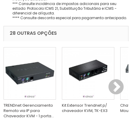
*** Consulte incidência de impostos adicionais para seu
estado: Protocolo ICMS 21, Substituição Tributária e ICMS -
diferencial de alíquota.
**** Consulte desconto especial para pagamento antecipado.
28 OUTRAS OPÇÕES
TRENDnet Gerenciamento
Kit Extensor Trendnet p/
Chave
Remoto via IP para
chaveador KVM, TK-EX3
Mount
Chaveador KVM - 1 porta...