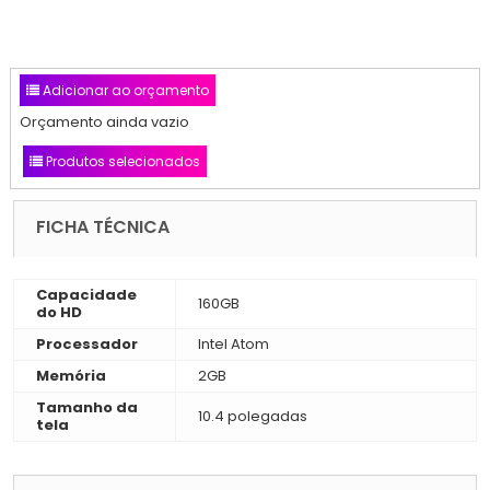
Adicionar ao orçamento
Orçamento ainda vazio
Produtos selecionados
FICHA TÉCNICA
Capacidade
160GB
do HD
Processador
Intel Atom
Memória
2GB
Tamanho da
10.4 polegadas
tela