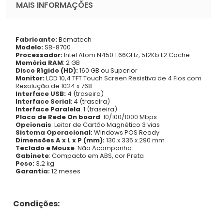
MAIS INFORMAÇÕES
Fabricante:
Bematech
Modelo:
SB-8700
Processador:
Intel Atom N450 1.66GHz, 512Kb L2 Cache
Memória RAM
: 2 GB
Disco Rígido (HD):
160 GB ou Superior
Monitor:
LCD 10,4 TFT Touch Screen Resistiva de 4 Fios com
Resolução de 1024 x 768
Interface USB:
4 (traseira)
Interface Serial
: 4 (traseira)
Interface Paralela
: 1 (traseira)
Placa de Rede On board
: 10/100/1000 Mbps
Opcionais
: Leitor de Cartão Magnético 3 vias
Sistema Operacional:
Windows POS Ready
Dimensões A x L x P (mm):
130 x 335 x 290 mm
Teclado e Mouse
: Não Acompanha
Gabinete
: Compacto em ABS, cor Preta
Peso:
3,2 kg
Garantia:
12 meses
Condições: