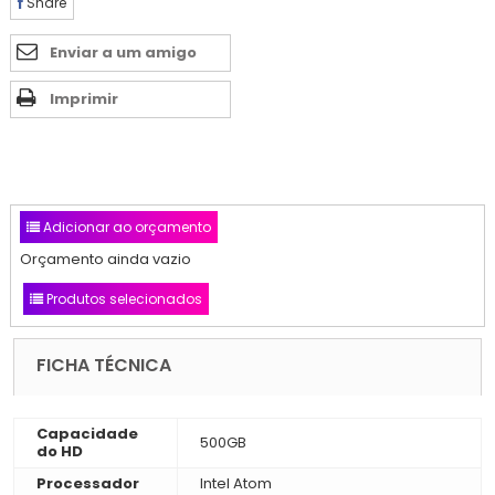
Share
Enviar a um amigo
Imprimir
Adicionar ao orçamento
Orçamento ainda vazio
Produtos selecionados
FICHA TÉCNICA
Capacidade
500GB
do HD
Processador
Intel Atom