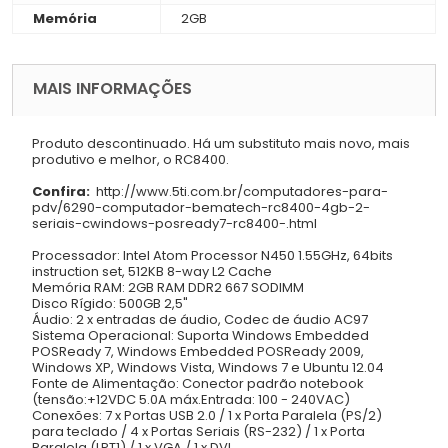
Memória
2GB
MAIS INFORMAÇÕES
Produto descontinuado. Há um substituto mais novo, mais
produtivo e melhor, o RC8400.
Confira:
http://www.5ti.com.br/computadores-para-
pdv/6290-computador-bematech-rc8400-4gb-2-
seriais-cwindows-posready7-rc8400-.html
Processador: Intel Atom Processor N450 1.55GHz, 64bits
instruction set, 512KB 8-way L2 Cache
Memória RAM: 2GB RAM DDR2 667 SODIMM
Disco Rígido: 500GB 2,5"
Áudio: 2 x entradas de áudio, Codec de áudio AC97
Sistema Operacional: Suporta Windows Embedded
POSReady 7, Windows Embedded POSReady 2009,
Windows XP, Windows Vista, Windows 7 e Ubuntu 12.04
Fonte de Alimentação: Conector padrão notebook
(tensão:+12VDC 5.0A máx.Entrada: 100 - 240VAC)
Conexões: 7 x Portas USB 2.0 / 1 x Porta Paralela (PS/2)
para teclado / 4 x Portas Seriais (RS-232) / 1 x Porta
Paralela (LPT1) / 1 x VGA / 1 x DVI