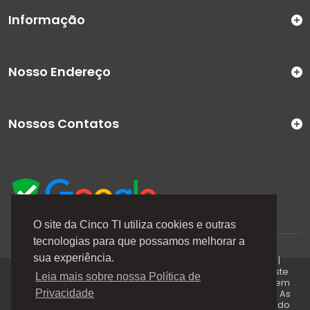
Informação
Nosso Endereço
Nossos Contatos
O site da Cinco TI utiliza cookies e outras
tecnologias para que possamos melhorar a
A Cinco TI (5TI) é uma marca registrada de CINCO TI
sua experiência.
COMERCIO E SERVICOS LTDA | CNPJ: 08.307.867/0001-04 |
Todos os direitos reservados. Os preços anunciados neste
Leia mais sobre nossa Política de
site ou via e-mails promocionais podem ser alterados sem
prévio aviso. A 5TI não é responsável por erros descritos. As
Privacidade
fotos contidas nessa página são meramente ilustrativas do