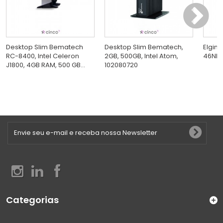
Desktop Slim Bematech
Desktop Slim Bematech,
Elgin 
RC-8400, Intel Celeron
2GB, 500GB, Intel Atom,
46NE
J1800, 4GB RAM, 500 GB...
102080720
Categorias