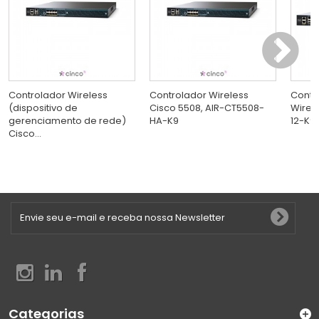
Controlador Wireless
Controlador Wireless
Contr
(dispositivo de
Cisco 5508, AIR-CT5508-
Wirel
gerenciamento de rede)
HA-K9
12-K9
Cisco...
Categorias