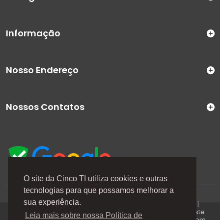
Informação
Nosso Endereço
Nossos Contatos
O site da Cinco TI utiliza cookies e outras
tecnologias para que possamos melhorar a
A Cinco TI (5TI) é uma marca registrada de CINCO TI
sua experiência.
COMERCIO E SERVICOS LTDA | CNPJ: 08.307.867/0001-04 |
Todos os direitos reservados. Os preços anunciados neste
Leia mais sobre nossa Política de
site ou via e-mails promocionais podem ser alterados sem