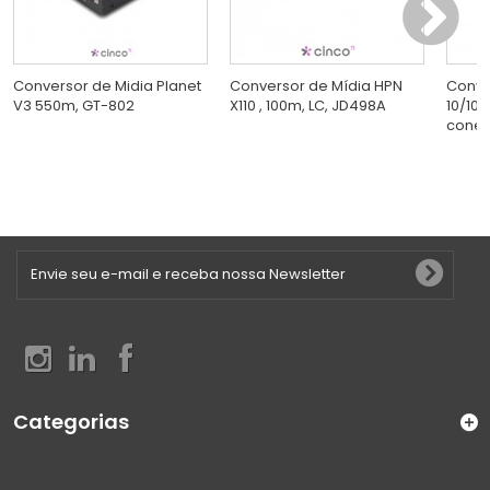
Conversor de Midia Planet
Conversor de Mídia HPN
Conve
V3 550m, GT-802
X110 , 100m, LC, JD498A
10/100
conect
Categorias