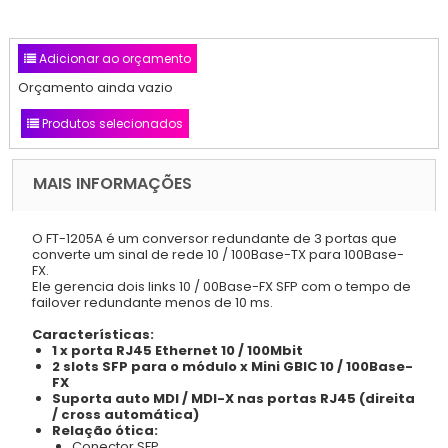
Adicionar ao orçamento
Orçamento ainda vazio
Produtos selecionados
MAIS INFORMAÇÕES
O FT-1205A é um conversor redundante de 3 portas que
converte um sinal de rede 10 / 100Base-TX para 100Base-
FX.
Ele gerencia dois links 10 / 00Base-FX SFP com o tempo de
failover redundante menos de 10 ms.
Características:
1 x porta RJ45 Ethernet 10 / 100Mbit
2 slots SFP para o módulo x Mini GBIC 10 / 100Base-
FX
Suporta auto MDI / MDI-X nas portas RJ45 (direita
/ cross automática)
Relação ótica:
Conector SFP