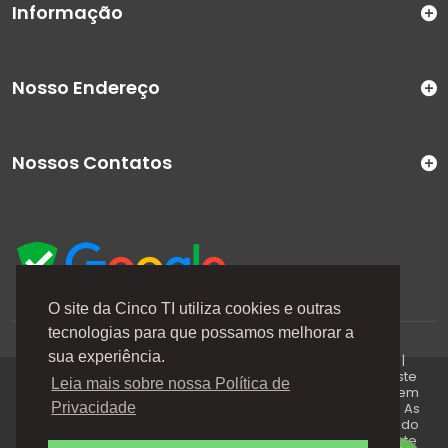
Informação
Nosso Endereço
Nossos Contatos
O site da Cinco TI utiliza cookies e outras
tecnologias para que possamos melhorar a
A Cinco TI (5TI) é uma marca registrada de CINCO TI
sua experiência.
COMERCIO E SERVICOS LTDA | CNPJ: 08.307.867/0001-04 |
Todos os direitos reservados. Os preços anunciados neste
Leia mais sobre nossa Política de
site ou via e-mails promocionais podem ser alterados sem
prévio aviso. A 5TI não é responsável por erros descritos. As
Privacidade
fotos contidas nessa página são meramente ilustrativas do
produto e podem variar de acordo com o fornecedor/lote