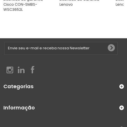
Cisco CON-SMBS-
Lenovo
Leno
WSC3652L
Categorias
Informação