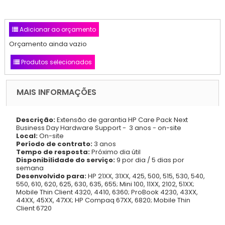
Adicionar ao orçamento
Orçamento ainda vazio
Produtos selecionados
MAIS INFORMAÇÕES
Descrição:
Extensão de garantia HP Care Pack Next
Business Day Hardware Support - 3 anos - on-site
Local:
On-site
Período de contrato:
3 anos
Tempo de resposta:
Próximo dia útil
Disponibilidade do serviço:
9 por dia / 5 dias por
semana
Desenvolvido para:
HP 21XX, 31XX, 425, 500, 515, 530, 540,
550, 610, 620, 625, 630, 635, 655; Mini 100, 11XX, 2102, 51XX;
Mobile Thin Client 4320, 4410, 6360; ProBook 4230, 43XX,
44XX, 45XX, 47XX; HP Compaq 67XX, 6820; Mobile Thin
Client 6720