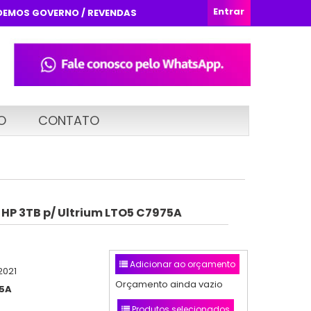
Entrar
DEMOS GOVERNO / REVENDAS
O
CONTATO
 HP 3TB p/ Ultrium LTO5 C7975A
Adicionar ao orçamento
2021
Orçamento ainda vazio
5A
Produtos selecionados