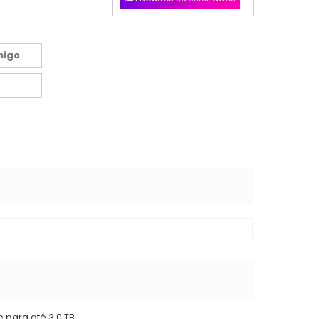
migo
 para até 3.0 TB