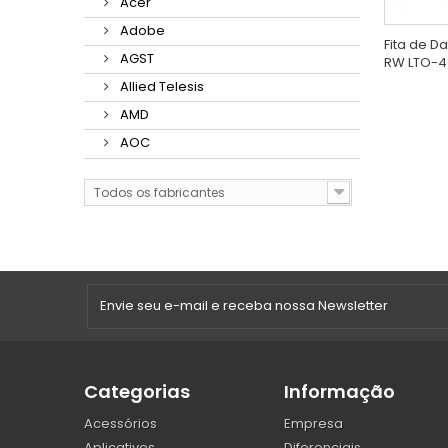
Acer
Adobe
Fita de D
AGST
RW LTO-4
Allied Telesis
AMD
AOC
Todos os fabricantes
Categorias
Informação
Acessórios
Empresa
Aplicativos
Diferenciais