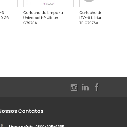
O-3
Cartucho de Limpeza
Cartucho de dados HP
00 GB
Universal HP Ultrium
LTO-6 Ultrium MP RW 6,25
C7978A
TB C7976A
Nossos Contatos
Ligue grátis:
0800-605-6555