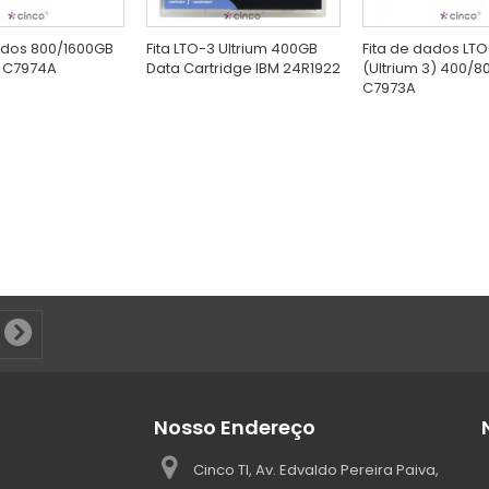
ados 800/1600GB
Fita LTO-3 Ultrium 400GB
Fita de dados LT
 C7974A
Data Cartridge IBM 24R1922
(Ultrium 3) 400/8
C7973A
Nosso Endereço
Cinco TI, Av. Edvaldo Pereira Paiva,