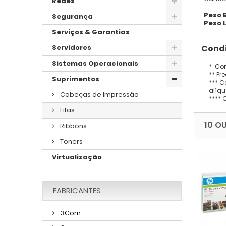
Redes
Peso 
Segurança
Peso L
Serviços & Garantias
Condi
Servidores
Sistemas Operacionais
* Con
** Pr
Suprimentos
*** C
alíqu
Cabeças de Impressão
**** 
Fitas
10 O
Ribbons
Toners
Virtualização
FABRICANTES
3Com