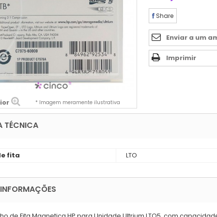
Share
Enviar a um a
Imprimir
ior
* Imagem meramente ilustrativa
A TÉCNICA
e fita
LTO
 INFORMAÇÕES
ho de Fita Magnetica HP para Unidade Ultrium LTO5, com capacidade