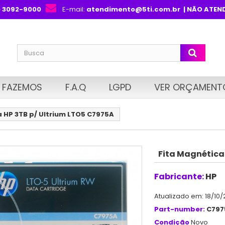
) 3092-9000
E-mail:
atendimento@5ti.com.br
| NÃO ATEN
 FAZEMOS
F.A.Q
LGPD
VER ORÇAMENT
 HP 3TB p/ Ultrium LTO5 C7975A
Fita Magnética
Fabricante:
HP
Atualizado em: 18/10/
Part-number:
C797
Condição
Novo