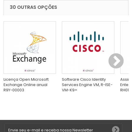
30 OUTRAS OPÇÕES
Licença Open Microsoft
Software Cisco Identity
Assin
Exchange Online anual
Services Engine VM, R-ISE-
Enterp
R9Y-00003
VM-K9=
RH019