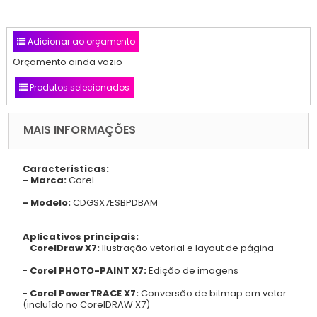
Adicionar ao orçamento
Orçamento ainda vazio
Produtos selecionados
MAIS INFORMAÇÕES
Características:
- Marca:
Corel
- Modelo:
CDGSX7ESBPDBAM
Aplicativos principais:
-
CorelDraw X7:
Ilustração vetorial e layout de página
-
Corel PHOTO-PAINT X7:
Edição de imagens
-
Corel PowerTRACE X7:
Conversão de bitmap em vetor
(incluído no CorelDRAW X7)