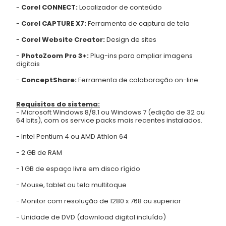
-
Corel CONNECT:
Localizador de conteúdo
-
Corel CAPTURE X7:
Ferramenta de captura de tela
-
Corel Website Creator:
Design de sites
-
PhotoZoom Pro 3+:
Plug-ins para ampliar imagens
digitais
-
ConceptShare:
Ferramenta de colaboração on-line
Requisitos do sistema:
- Microsoft Windows 8/8.1 ou Windows 7 (edição de 32 ou
64 bits), com os service packs mais recentes instalados.
- Intel Pentium 4 ou AMD Athlon 64
- 2 GB de RAM
- 1 GB de espaço livre em disco rígido
- Mouse, tablet ou tela multitoque
- Monitor com resolução de 1280 x 768 ou superior
- Unidade de DVD (download digital incluído)