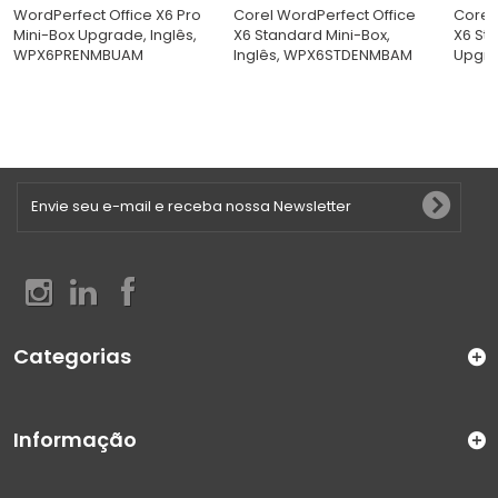
WordPerfect Office X6 Pro
Corel WordPerfect Office
Corel
Mini-Box Upgrade, Inglês,
X6 Standard Mini-Box,
X6 St
WPX6PRENMBUAM
Inglês, WPX6STDENMBAM
Upgrad
Categorias
Informação