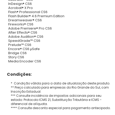
InDesign® CS6
Acrobat® X Pro
Flash® Professional CS6
Flash Builder® 4.6 Premium Edition
Dreamweaver® CS6
Fireworks® CS6
Adobe Premiere® Pro CS6
After Effects® CS6
Adobe Audition® CS6
SpeedGrade™ CS6
Prelude™ CS6
Encore® CS6 µSafe
Bridge CS6
Story CS6
Media Encoder CS6
Condições:
* Condição válida para a data de atualização deste produto.
** Preço calculado para empresas do Rio Grande do Sul, com
Inscrição Estadual.
*** Consulte incidência de impostos adicionais para seu
estado: Protocolo ICMS 21, Substituição Tributária e ICMS -
diferencial de alíquota.
**** Consulte desconto especial para pagamento antecipado.