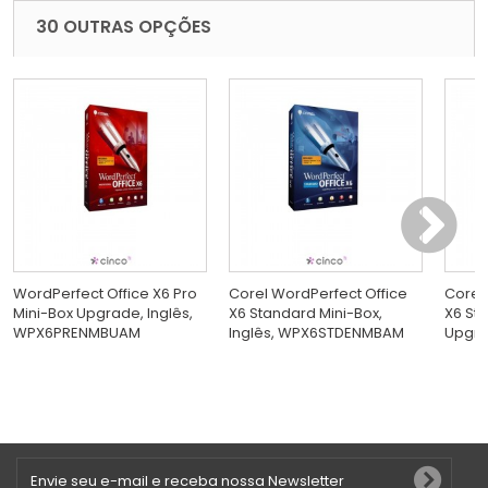
30 OUTRAS OPÇÕES
WordPerfect Office X6 Pro
Corel WordPerfect Office
Corel
Mini-Box Upgrade, Inglês,
X6 Standard Mini-Box,
X6 St
WPX6PRENMBUAM
Inglês, WPX6STDENMBAM
Upgrad