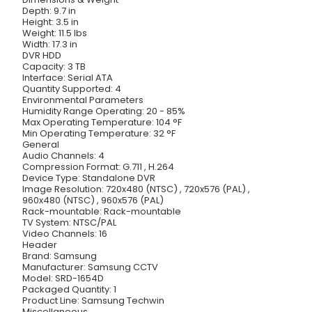
Depth: 9.7 in
Height: 3.5 in
Weight: 11.5 lbs
Width: 17.3 in
DVR HDD
Capacity: 3 TB
Interface: Serial ATA
Quantity Supported: 4
Environmental Parameters
Humidity Range Operating: 20 - 85%
Max Operating Temperature: 104 °F
Min Operating Temperature: 32 °F
General
Audio Channels: 4
Compression Format: G.711 , H.264
Device Type: Standalone DVR
Image Resolution: 720x480 (NTSC) , 720x576 (PAL) ,
960x480 (NTSC) , 960x576 (PAL)
Rack-mountable: Rack-mountable
TV System: NTSC/PAL
Video Channels: 16
Header
Brand: Samsung
Manufacturer: Samsung CCTV
Model: SRD-1654D
Packaged Quantity: 1
Product Line: Samsung Techwin
Miscellaneous