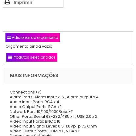
Imprimir
Adicionar ao orçamento
Orçamento ainda vazio
Produtos selecionados
MAIS INFORMAÇÕES
Connections (Y)
Alarm Ports: Alarm input x 16 , Alarm output x 4
Audio Input Ports: RCA x 4
Audio Output Ports: RCA x 1
Network Port: 10/100/1000Base-T
Other Ports: Serial RS-232/485 x 1 , USB 2.0 x 2
Video Input Ports: BNC x 16
Video Input Signal Level: 0.5-1.0Vp-p 75 Ohm
Video Output Ports: HDMI x 1 , VGA x 1
Dimensions & Weight