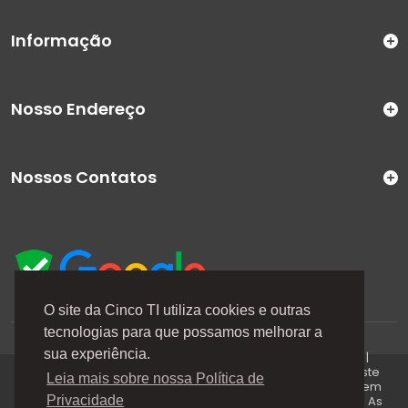
Informação
Nosso Endereço
Nossos Contatos
O site da Cinco TI utiliza cookies e outras
tecnologias para que possamos melhorar a
A Cinco TI (5TI) é uma marca registrada de CINCO TI
sua experiência.
COMERCIO E SERVICOS LTDA | CNPJ: 08.307.867/0001-04 |
Todos os direitos reservados. Os preços anunciados neste
Leia mais sobre nossa Política de
site ou via e-mails promocionais podem ser alterados sem
prévio aviso. A 5TI não é responsável por erros descritos. As
Privacidade