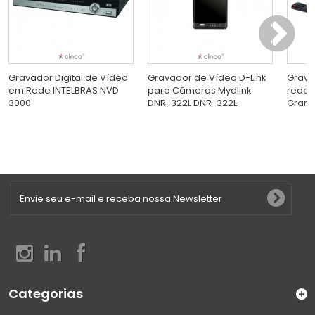
Gravador Digital de Vídeo
Gravador de Vídeo D-Link
Grava
em Rede INTELBRAS NVD
para Câmeras Mydlink
rede 
3000
DNR-322L DNR-322L
Grand
Categorias