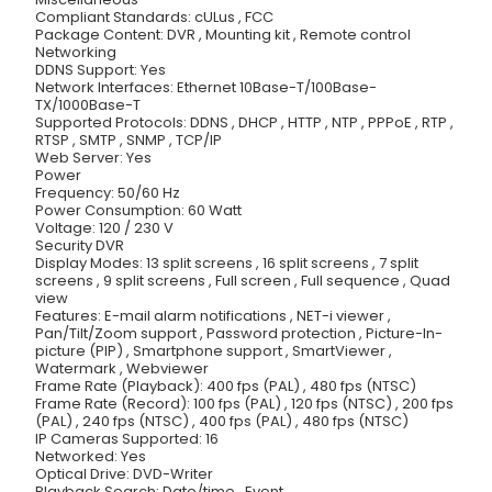
Compliant Standards: cULus , FCC
Package Content: DVR , Mounting kit , Remote control
Networking
DDNS Support: Yes
Network Interfaces: Ethernet 10Base-T/100Base-
TX/1000Base-T
Supported Protocols: DDNS , DHCP , HTTP , NTP , PPPoE , RTP ,
RTSP , SMTP , SNMP , TCP/IP
Web Server: Yes
Power
Frequency: 50/60 Hz
Power Consumption: 60 Watt
Voltage: 120 / 230 V
Security DVR
Display Modes: 13 split screens , 16 split screens , 7 split
screens , 9 split screens , Full screen , Full sequence , Quad
view
Features: E-mail alarm notifications , NET-i viewer ,
Pan/Tilt/Zoom support , Password protection , Picture-In-
picture (PIP) , Smartphone support , SmartViewer ,
Watermark , Webviewer
Frame Rate (Playback): 400 fps (PAL) , 480 fps (NTSC)
Frame Rate (Record): 100 fps (PAL) , 120 fps (NTSC) , 200 fps
(PAL) , 240 fps (NTSC) , 400 fps (PAL) , 480 fps (NTSC)
IP Cameras Supported: 16
Networked: Yes
Optical Drive: DVD-Writer
Playback Search: Date/time , Event