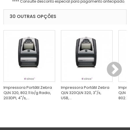
**** Consulte desconto especial para pagamento antecipado.
30 OUTRAS OPÇÕES
Impressora Portátil Zebra
Impressora Portátil Zebra
Impre
QLN 320, 802.11 b/g Radio,
QLN 320QLN 320, 3"/s,
QLN 42
203DPI, 4"/s,...
USB,...
802.11n