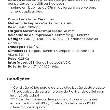
por portas seriais USB ou Bluetooth.
Imprime em bobinas de 57mm de largura e serve para
inumeras aplicações.
Características Técnicas
Método de Impressão:
Térmico Direto;
Resolução:
203dpi;
Largura Máxima de Impressão:
48mm;
Velocidade de Impressão:
50mm/seg. - Máxima;
Códigos:
EAN13, EAN8, UPC-A, UPC-E, Codabar, Code 39,
Code 128;
Emulação:
ESC/POS;
Dimensões:
Largura: 80mm x Comprimento: 105mm x
Altura: 57mm;
Peso:
0,28Kg;
Interfaces:
USB, Serial, Bluetooth: V2.0;
Bateria:
Li-Ion (7,4V / 1150mAh);
Condições:
* Condição válida para a data de atualização deste produto.
** Preço calculado para empresas do Rio Grande do Sul, com
Inscrição Estadual.
*** Consulte incidência de impostos adicionais para seu
estado: Protocolo ICMS 21, Substituição Tributária e ICMS -
diferencial de alíquota.