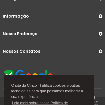
Informação
Nosso Endereço
Nossos Contatos
O site da Cinco TI utiliza cookies e outras
tecnologias para que possamos melhorar a
A Cinco TI (5TI) é uma marca registrada de CINCO TI
sua experiência.
COMERCIO E SERVICOS LTDA | CNPJ: 08.307.867/0001-04 |
Todos os direitos reservados. Os preços anunciados neste
Leia mais sobre nossa Política de