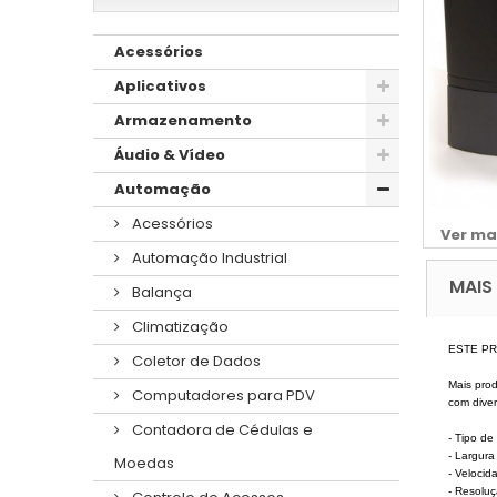
Acessórios
Aplicativos
Armazenamento
Áudio & Vídeo
Automação
Acessórios
Ver ma
Automação Industrial
MAIS
Balança
Climatização
ESTE PR
Coletor de Dados
Mais pro
Computadores para PDV
com diver
Contadora de Cédulas e
- Tipo de
- Largur
Moedas
- Veloci
- Resolu