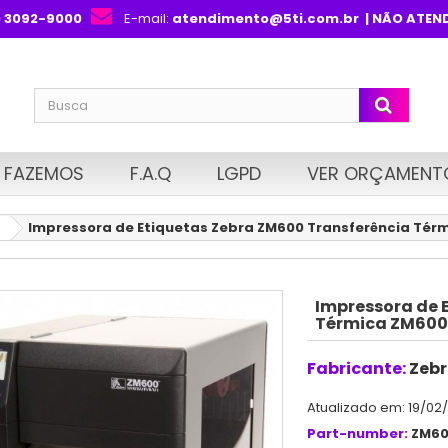
) 3092-9000
E-mail:
atendimento@5ti.com.br
| NÃO ATEN
 FAZEMOS
F.A.Q
LGPD
VER ORÇAMENT
Impressora de Etiquetas Zebra ZM600 Transferência Té
Impressora de 
Térmica ZM600
Fabricante:
Zeb
Atualizado em: 19/02
Part-number:
ZM60