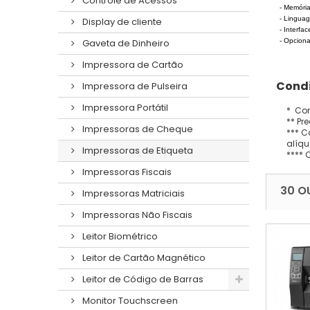
Controle de Acessos
- Memóri
- Lingua
Display de cliente
- Interfa
- Opciona
Gaveta de Dinheiro
Impressora de Cartão
Condi
Impressora de Pulseira
Impressora Portátil
* Con
** Pr
Impressoras de Cheque
*** C
alíqu
Impressoras de Etiqueta
**** 
Impressoras Fiscais
30 O
Impressoras Matriciais
Impressoras Não Fiscais
Leitor Biométrico
Leitor de Cartão Magnético
Leitor de Código de Barras
Monitor Touchscreen