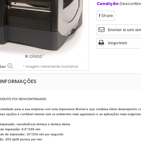
Condição
Desconti
Share
Enviar a um a
Imprimir
ior
* Imagem meramente ilustrativa
 INFORMAÇÕES
ODUTO FOI DESCONTINUADO.
dutividade para a sua empresa com uma impressora flexível e que combina ótimo desempenho co
sas opções e confiável mesmo sob os ambientes mais agressivos e as aplicações mais exigente
 impressão: transferência térmica e térmica direta
a de impressão: 6,6"/168 mm
dade de impressão: 10"/254 mm por segundo
ção: 203 dpi/8 pontos por mm