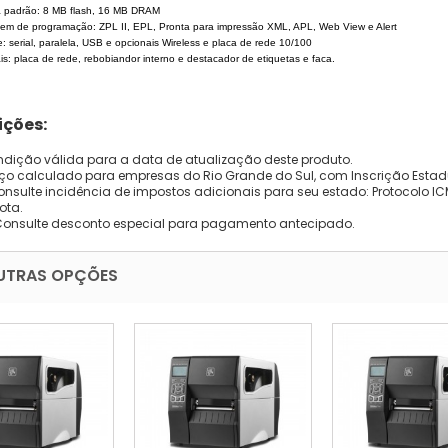
a padrão: 8 MB flash, 16 MB DRAM
gem de programação: ZPL II, EPL, Pronta para impressão XML, APL, Web View e Alert
ce: serial, paralela, USB e opcionais Wireless e placa de rede 10/100
is: placa de rede, rebobiandor interno e destacador de etiquetas e faca.
ções:
dição válida para a data de atualização deste produto.
eço calculado para empresas do Rio Grande do Sul, com Inscrição Estad
onsulte incidência de impostos adicionais para seu estado: Protocolo ICMS
ota.
Consulte desconto especial para pagamento antecipado.
UTRAS OPÇÕES