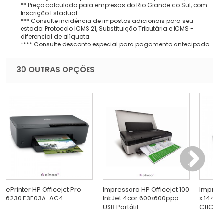
** Preço calculado para empresas do Rio Grande do Sul, com
Inscrição Estadual.
*** Consulte incidência de impostos adicionais para seu
estado: Protocolo ICMS 21, Substituição Tributária e ICMS -
diferencial de alíquota.
**** Consulte desconto especial para pagamento antecipado.
30 OUTRAS OPÇÕES
ePrinter HP Officejet Pro
Impressora HP Officejet 100
Impre
6230 E3E03A-AC4
InkJet 4cor 600x600ppp
x 144
USB Portátil...
C11CD