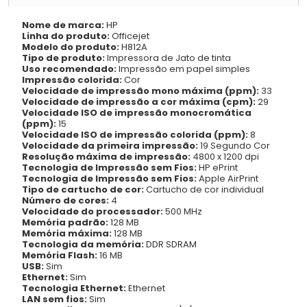
Nome de marca:
HP
Linha do produto:
Officejet
Modelo do produto:
H812A
Tipo de produto:
Impressora de Jato de tinta
Uso recomendado:
Impressão em papel simples
Impressão colorida:
Cor
Velocidade de impressão mono máxima (ppm):
33
Velocidade de impressão a cor máxima (cpm):
29
Velocidade ISO de impressão monocromática
(ppm):
15
Velocidade ISO de impressão colorida (ppm):
8
Velocidade da primeira impressão:
19 Segundo Cor
Resolução máxima de impressão:
4800 x 1200 dpi
Tecnologia de Impressão sem Fios:
HP ePrint
Tecnologia de Impressão sem Fios:
Apple AirPrint
Tipo de cartucho de cor:
Cartucho de cor individual
Número de cores:
4
Velocidade do processador:
500 MHz
Memória padrão:
128 MB
Memória máxima:
128 MB
Tecnologia da memória:
DDR SDRAM
Memória Flash:
16 MB
USB:
Sim
Ethernet:
Sim
Tecnologia Ethernet:
Ethernet
LAN sem fios:
Sim