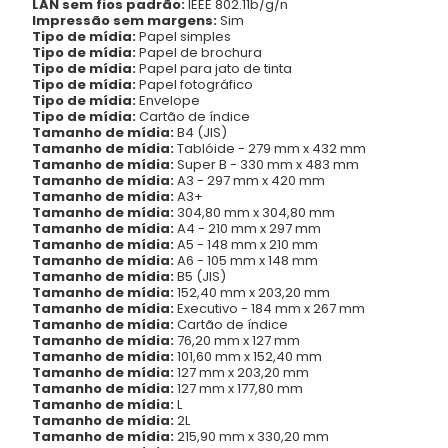
LAN sem fios padrão:
IEEE 802.11b/g/n
Impressão sem margens:
Sim
Tipo de mídia:
Papel simples
Tipo de mídia:
Papel de brochura
Tipo de mídia:
Papel para jato de tinta
Tipo de mídia:
Papel fotográfico
Tipo de mídia:
Envelope
Tipo de mídia:
Cartão de índice
Tamanho de mídia:
B4 (JIS)
Tamanho de mídia:
Tablóide - 279 mm x 432 mm
Tamanho de mídia:
Super B - 330 mm x 483 mm
Tamanho de mídia:
A3 - 297 mm x 420 mm
Tamanho de mídia:
A3+
Tamanho de mídia:
304,80 mm x 304,80 mm
Tamanho de mídia:
A4 - 210 mm x 297 mm
Tamanho de mídia:
A5 - 148 mm x 210 mm
Tamanho de mídia:
A6 - 105 mm x 148 mm
Tamanho de mídia:
B5 (JIS)
Tamanho de mídia:
152,40 mm x 203,20 mm
Tamanho de mídia:
Executivo - 184 mm x 267 mm
Tamanho de mídia:
Cartão de índice
Tamanho de mídia:
76,20 mm x 127 mm
Tamanho de mídia:
101,60 mm x 152,40 mm
Tamanho de mídia:
127 mm x 203,20 mm
Tamanho de mídia:
127 mm x 177,80 mm
Tamanho de mídia:
L
Tamanho de mídia:
2L
Tamanho de mídia:
215,90 mm x 330,20 mm