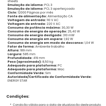
sheets
Emulação de idioma:
PCL 3
Emulação de idioma:
PCL 3 aperfeiçoado
Ciclo:
12000 Páginas por mês
Fonte de alimentação:
Alimentação CA
Voltagem de entrada:
110 V AC
Voltagem de entrada:
220 V AC
Consumo de potência máximo:
30,30 W
Consumo de energia de operação:
25,40 W
Consumo de energia desligado:
310 mW
Consumo de energia em espera:
1,92 W
Consumo de energia em modo de descanso:
1,04 W
Fator de forma:
Ambiente trabalho
Altura:
189 mm
Largura:
585 mm
Profundidade:
419 mm
Peso (aproximado):
8,50 kg
Adequado para plataforma:
PC
Adequado para plataforma:
Mac
Conformidade Verde:
Sim
Autoridade/Certificado de Conformidade Verde:
ENERGY STAR
Condições:
* Condição válida para a data de atualização deste produto.