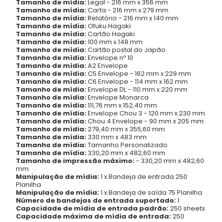
Tamanho de mídia:
Legal - 216 mm x 356 mm
Tamanho de mídia:
Carta - 216 mm x 279 mm
Tamanho de mídia:
Relatório - 216 mm x 140 mm
Tamanho de mídia:
Ofuku Hagaki
Tamanho de mídia:
Cartão Hagaki
Tamanho de mídia:
100 mm x 148 mm
Tamanho de mídia:
Cartão postal do Japão
Tamanho de mídia:
Envelope nº 10
Tamanho de mídia:
A2 Envelope
Tamanho de mídia:
C5 Envelope - 162 mm x 229 mm
Tamanho de mídia:
C6 Envelope - 114 mm x 162 mm
Tamanho de mídia:
Envelope DL - 110 mm x 220 mm
Tamanho de mídia:
Envelope Monarca
Tamanho de mídia:
111,76 mm x 152,40 mm
Tamanho de mídia:
Envelope Chou 3 - 120 mm x 230 mm
Tamanho de mídia:
Chou 4 Envelope - 90 mm x 205 mm
Tamanho de mídia:
279,40 mm x 355,60 mm
Tamanho de mídia:
330 mm x 483 mm
Tamanho de mídia:
Tamanho Personalizado
Tamanho de mídia:
330,20 mm x 482,60 mm
Tamanho de impressão máximo:
- 330,20 mm x 482,60
mm
Manipulação de mídia:
1 x Bandeja de entrada 250
Planilha
Manipulação de mídia:
1 x Bandeja de saída 75 Planilha
Número de bandejas de entrada suportado:
1
Capacidade de mídia de entrada padrão:
250 sheets
Capacidade máxima de mídia de entrada:
250