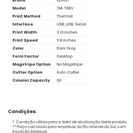
Brand
Epson
Model
TM-T88V
Print Method
Thermal
Interface
USB, USB, Serial
Print Width
3.13 inches
Print Speed
11.8 inches
Color
Dark Gray
Form Factor
Desktop
Magstripe Option
No Magstripe
Cutter Option
Auto-Cutter
Column Capacity
56
Condições:
* Condição válida para a data de atualização deste produto.
** Preço calculado para empresas do Rio Grande do Sul, com
Inscrição Estadual.