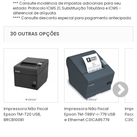
*** Consulte incidência de impostos adicionais para seu
estado: Protocolo ICMS 21, Substituição Tributária e ICMS -
diferencial de alíquota.
**** Consulte desconto especial para pagamento antecipado.
30 OUTRAS OPÇÕES
Impressora Não Fiscal
Impressora Não Fiscal
Impre
Epson TM-T20 USB,
Epson TM-T88V-i-779 USB
Fiscal
BRCB10081
e Ethernet C31CA85779
C31C6