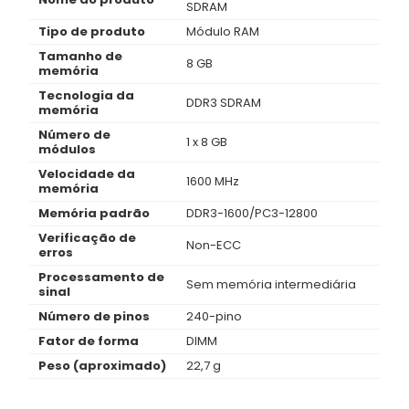
SDRAM
Tipo de produto
Módulo RAM
Tamanho de
8 GB
memória
Tecnologia da
DDR3 SDRAM
memória
Número de
1 x 8 GB
módulos
Velocidade da
1600 MHz
memória
Memória padrão
DDR3-1600/PC3-12800
Verificação de
Non-ECC
erros
Processamento de
Sem memória intermediária
sinal
Número de pinos
240-pino
Fator de forma
DIMM
Peso (aproximado)
22,7 g