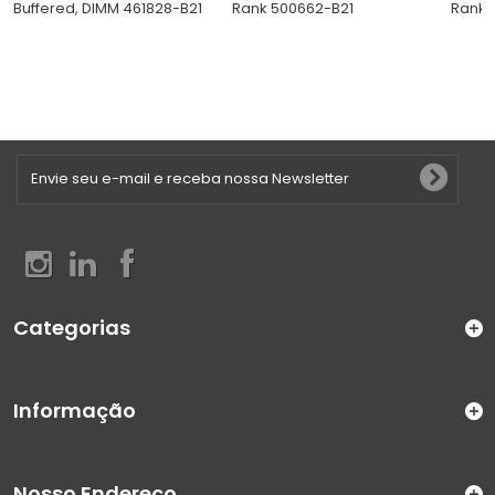
Buffered, DIMM 461828-B21
Rank 500662-B21
Rank 
Categorias
Informação
Nosso Endereço