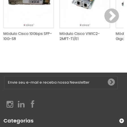
Módulo Cisco 10Gbps SFP-
Módulo Cisco VWIC2-
Módul
10G-SR
2MFT-T1/E1
Gigab
Categorias