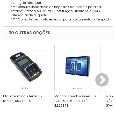
Inscrição Estadual.
*** Consulte incidência de impostos adicionais para seu
estado: Protocolo ICMS 21, Substituição Tributária e ICMS -
diferencial de alíquota.
**** Consulte desconto especial para pagamento antecipado.
30 OUTRAS OPÇÕES
Microterminal Gertec, 21
Monitor Touchscreen Elo,
Monit
teclas, 004.0904.9
LCD, 1920 x 1080, 46",
17", L
E222373
GY-G