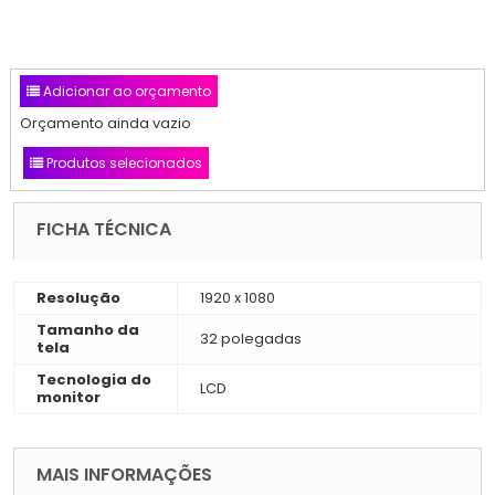
Adicionar ao orçamento
Orçamento ainda vazio
Produtos selecionados
FICHA TÉCNICA
Resolução
1920 x 1080
Tamanho da
32 polegadas
tela
Tecnologia do
LCD
monitor
MAIS INFORMAÇÕES