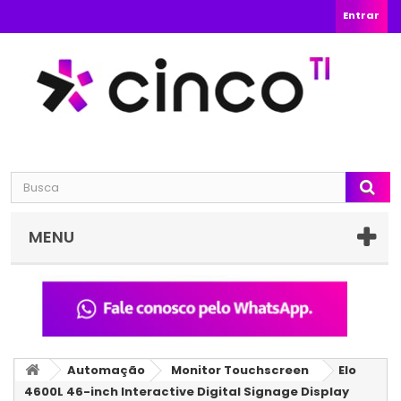
Entrar
MENU
Automação
Monitor Touchscreen
Elo
4600L 46-inch Interactive Digital Signage Display