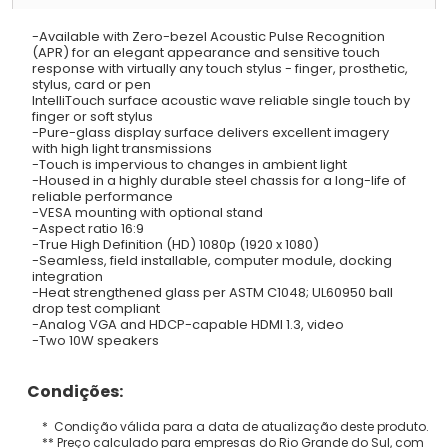
-Available with Zero-bezel Acoustic Pulse Recognition
(APR) for an elegant appearance and sensitive touch
response with virtually any touch stylus - finger, prosthetic,
stylus, card or pen
IntelliTouch surface acoustic wave reliable single touch by
finger or soft stylus
-Pure-glass display surface delivers excellent imagery
with high light transmissions
-Touch is impervious to changes in ambient light
-Housed in a highly durable steel chassis for a long-life of
reliable performance
-VESA mounting with optional stand
-Aspect ratio 16:9
-True High Definition (HD) 1080p (1920 x 1080)
-Seamless, field installable, computer module, docking
integration
-Heat strengthened glass per ASTM C1048; UL60950 ball
drop test compliant
-Analog VGA and HDCP-capable HDMI 1.3, video
-Two 10W speakers
Condições:
* Condição válida para a data de atualização deste produto.
** Preço calculado para empresas do Rio Grande do Sul, com