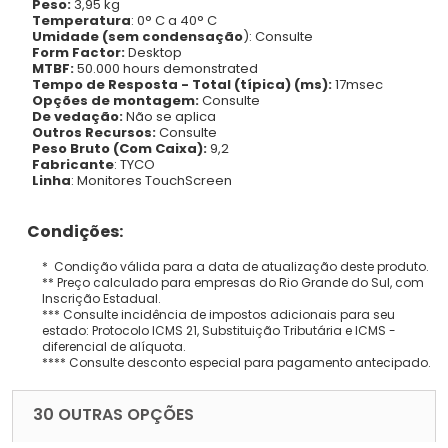
Peso:
3,95 kg
Temperatura
: 0° C a 40° C
Umidade (sem condensação
): Consulte
Form Factor:
Desktop
MTBF:
50.000 hours demonstrated
Tempo de Resposta - Total (típica) (ms):
17msec
Opções de montagem:
Consulte
De vedação:
Não se aplica
Outros Recursos:
Consulte
Peso Bruto (Com Caixa):
9,2
Fabricante
: TYCO
Linha
: Monitores TouchScreen
Condições:
* Condição válida para a data de atualização deste produto.
** Preço calculado para empresas do Rio Grande do Sul, com
Inscrição Estadual.
*** Consulte incidência de impostos adicionais para seu
estado: Protocolo ICMS 21, Substituição Tributária e ICMS -
diferencial de alíquota.
**** Consulte desconto especial para pagamento antecipado.
30 OUTRAS OPÇÕES