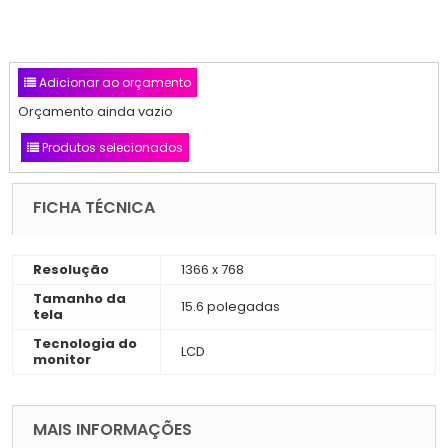
Adicionar ao orçamento
Orçamento ainda vazio
Produtos selecionados
FICHA TÉCNICA
Resolução
1366 x 768
Tamanho da
15.6 polegadas
tela
Tecnologia do
LCD
monitor
MAIS INFORMAÇÕES