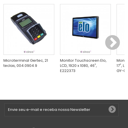
Microterminal Gertec, 21
Monitor Touchscreen Elo,
Monit
teclas, 004.0904.9
LCD, 1920 x 1080, 46",
17", L
E222373
GY-G