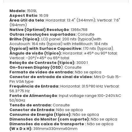
Modelo:
1509L
Aspect Ratio
: 16:09
Área útil da tela
: Horizontal: 13.4" (344mm); Vertical: 7.6"
(194mm)
Native (Optimal) Resolução
: 1366x768
Outras resoluções suportadas:
Consulte
Brilho (típica):
LCD panel: 200 nits (typical)with
Accutouch: 164 nits (typical) with Intellitouch: 184 nits
(typical) with Surface Capacitive:
170 nits (typical).
Ângulo de visão (típico):
Horizontal: ±45° ou 90° total;
Vertical: -20°/+45° ou 65° total
Relação de Contraste (típica):
3000:1
On-Screen Display (OSD
): Consulte
Formato de vídeo de entrada:
Não se aplica
Conector de entrada de sinal de vídeo:
Mini D-Sub 15-
Pin VGA type
Frequência de Entrada:
Horizontal: 31.5?80 kHz Vertical:
56.3?75 Hz
Fonte de Alimentação
: Input voltage range:100-240VAC
50/60Hz
Tensão de entrada:
Consulte
Conector de Entrada:
Não se aplica
Consumo de Energia (típico):
Não se aplica
Dimensões do Monitor (com suporte):
Não se aplica
Dimensões da caixa de transporte :
Não se aplica
(W x D x H):
391mmx330mmx60mm