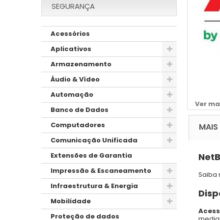
SEGURANÇA
Acessórios
Aplicativos
Armazenamento
Áudio & Vídeo
Automação
Ver ma
Banco de Dados
Computadores
MAIS
Comunicação Unificada
NetB
Extensões de Garantia
Impressão & Escaneamento
Saiba 
Infraestrutura & Energia
Disp
Mobilidade
Acess
Proteção de dados
median