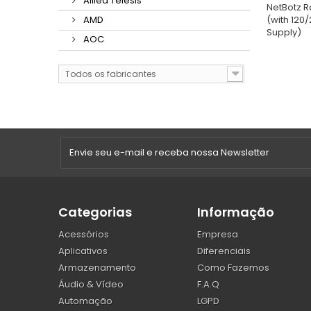
Allied Telesis
NetBotz R
(with 120
AMD
Supply)
AOC
Todos os fabricantes
Categorias
Informação
Acessórios
Empresa
Aplicativos
Diferenciais
Armazenamento
Como Fazemos
Áudio & Vídeo
F.A.Q
Automação
LGPD