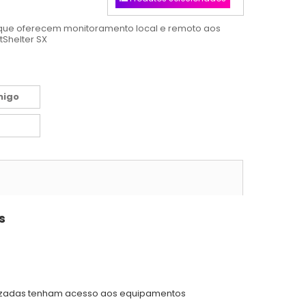
 que oferecem monitoramento local e remoto aos
tShelter SX
migo
s
izadas tenham acesso aos equipamentos