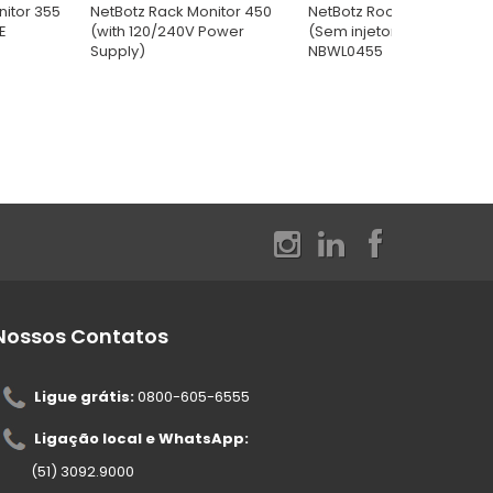
itor 355
NetBotz Rack Monitor 450
NetBotz Room Monitor 45
E
(with 120/240V Power
(Sem injetor PoE),
Supply)
NBWL0455
Nossos Contatos
Ligue grátis:
0800-605-6555
Ligação local e WhatsApp:
(51) 3092.9000