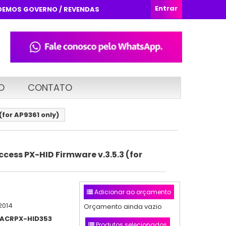
Entrar
DEMOS GOVERNO / REVENDAS
O
CONTATO
for AP9361 only)
cess PX-HID Firmware v.3.5.3 (for
Adicionar ao orçamento
2014
Orçamento ainda vazio
ACRPX-HID353
Produtos selecionados