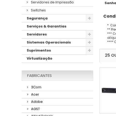
Servidores de Impressão
Senha
Switches
Condi
Segurança
* Con
Serviços & Garantias
** Pr
*** C
Servidores
alíqu
**** 
Sistemas Operacionais
Suprimentos
25 O
Virtualização
FABRICANTES
3Com
Acer
Adobe
AGST