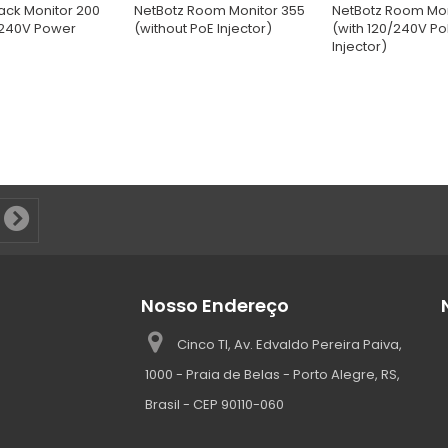
ack Monitor 200
NetBotz Room Monitor 355
NetBotz Room Mon
/240V Power
(without PoE Injector)
(with 120/240V Po
Injector)
Nosso Endereço
Cinco TI, Av. Edvaldo Pereira Paiva,
1000 - Praia de Belas - Porto Alegre, RS,
Brasil - CEP 90110-060