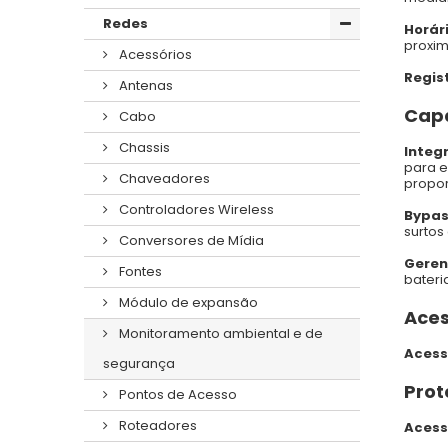
Redes
Horár
proxim
Acessórios
Regis
Antenas
Cap
Cabo
Chassis
Integ
para e
Chaveadores
propor
Controladores Wireless
Bypas
surtos
Conversores de Mídia
Geren
Fontes
bateri
Módulo de expansão
Aces
Monitoramento ambiental e de
Acess
segurança
Pro
Pontos de Acesso
Roteadores
Acess