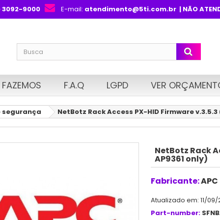
) 3092-9000
E-mail:
atendimento@5ti.com.br
| NÃO ATEN
 FAZEMOS
F.A.Q
LGPD
VER ORÇAMENT
e segurança
NetBotz Rack Access PX-HID Firmware v.3.5.3 (
NetBotz Rack Ac
AP9361 only)
Fabricante:
APC
Atualizado em: 11/09/
Part-number:
SFNB