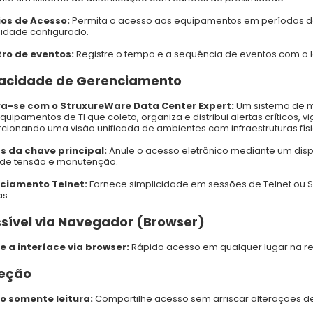
ios de Acesso:
Permita o acesso aos equipamentos em períodos d
idade configurado.
tro de eventos:
Registre o tempo e a sequência de eventos com o 
acidade de Gerenciamento
ra-se com o StruxureWare Data Center Expert:
Um sistema de m
quipamentos de TI que coleta, organiza e distribui alertas críticos, vi
cionando uma visão unificada de ambientes com infraestruturas fís
s da chave principal:
Anule o acesso eletrônico mediante um disp
 de tensão e manutenção.
ciamento Telnet:
Fornece simplicidade em sessões de Telnet ou 
as.
sível via Navegador (Browser)
e a interface via browser:
Rápido acesso em qualquer lugar na re
teção
o somente leitura:
Compartilhe acesso sem arriscar alterações d