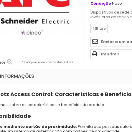
Condição
Novo
Dispositivos de rede
invólucros do rack Ne
Share
Enviar a um a
Imprimir
ior
* Imagem meramente ilustrativa
 INFORMAÇÕES
otz Access Control: Características e Benefício
mais sobre as características e benefícios do produto.
onibilidade
o mediante cartão de proximidade:
Permita que pessoas autor
te um sistema de autenticação com cartões de proximidade.