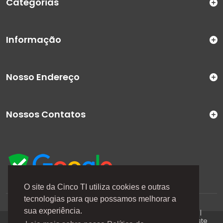
Categorias
Informação
Nosso Endereço
Nossos Contatos
O site da Cinco TI utiliza cookies e outras
tecnologias para que possamos melhorar a
A Cinco TI (5TI) é uma marca registrada de CINCO TI
sua experiência.
COMERCIO E SERVICOS LTDA | CNPJ: 08.307.867/0001-04 |
Todos os direitos reservados. Os preços anunciados neste